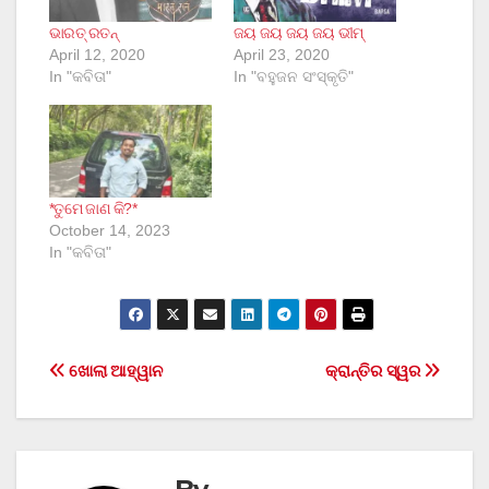
ଭାରତ୍ ରତନ୍
ଜୟ ଜୟ ଜୟ ଜୟ ଭୀମ୍
April 12, 2020
April 23, 2020
In "କବିତା"
In "ବହୁଜନ ସଂସ୍କୃତି"
*ତୁମେ ଜାଣ କି?*
October 14, 2023
In "କବିତା"
Post
ଖୋଲା ଆହ୍ୱାନ
କ୍ରାନ୍ତିର ସ୍ୱର
navigation