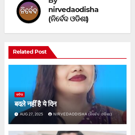
By
nirvedaodisha
(ନିର୍ବେଦ ଓଡିଶା)
Related Post
କବିତା
बदले नहीं है ये दिन
AUG 27, 2025
NIRVEDAODISHA (ନିର୍ବେଦ ଓଡିଶା)