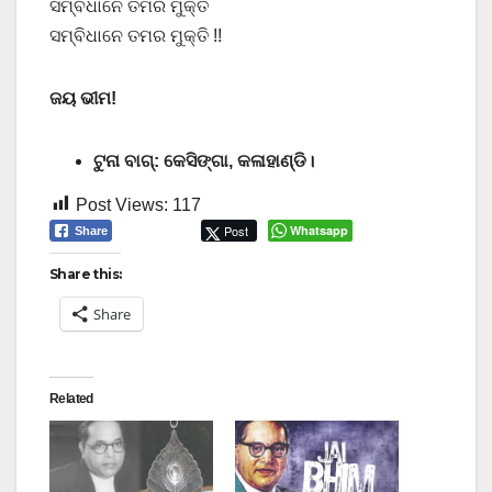
ସମ୍ବିଧାନେ ତମର ମୁକ୍ତି
ସମ୍ବିଧାନେ ତମର ମୁକ୍ତି !!
ଜୟ ଭୀମ!
ଟୁନା ବାଗ୍: କେସିଙ୍ଗା, କଳାହାଣ୍ଡି।
Post Views:
117
Post
Whatsapp
Share
Share this:
Share
Related