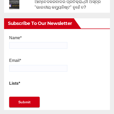
ଆମ୍ବେଦକରବାଦର ପ୍ରତିକ୍ରାନ୍ତୀ ଅସ୍ତ୍ର
"ଭାରତୀୟ କମ୍ୟୁନିଷ୍ଟ" ନୁହେଁ ତ?
Subscribe To Our Newsletter
Name*
Email*
Lists*