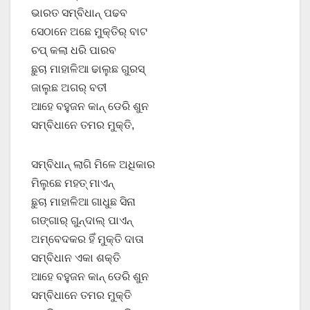
ଭାରତ ସମ୍ବିଧାନ୍ ପଢବ
ସେଠାନେ ଅଛେ ମୁକ୍ତିର୍ ବାଟ
ଚପ୍ କଲା ଧରି ପାରବ
ଛୁଚା ମାହାଳିଆ ଢାଲୁଛ ଗୁରସ୍
ଜାଲୁଛ ଅଗର୍ ବତୀ
ଆହେ ବହୁଜନ କାନ୍ ଡେରି ଶୁନ
ସମ୍ବିଧାନେ ତମର ମୁକ୍ତି,
ସମ୍ବିଧାନ୍ ଲାଗି ମିଳେ ଅଧିକାର
ମିଲୁଛେ ମହତ୍ ମାଏନ୍
ଛୁଚା ମାହାଳିଆ ଗାଧୁଛ ସିନା
ଗଙ୍ଗାର୍ ଗୁନ୍ଦାଲ୍ ପାଏନ୍
ଅମ୍ବେଦକର ହିଁ ମୁକ୍ତି ଦାତା
ସମ୍ବିଧାନ ଏକା ଶକ୍ତି
ଆହେ ବହୁଜନ କାନ୍ ଡେରି ଶୁନ
ସମ୍ବିଧାନେ ତମର ମୁକ୍ତି