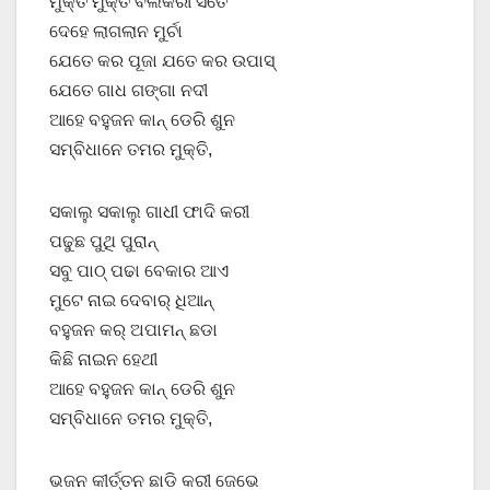
ମୁକ୍ତି ମୁକ୍ତି ବଲିକରୀ ସତେ
ଦେହେ ଲାଗଲାନ ମୁର୍ଚା
ଯେତେ କର ପୂଜା ଯତେ କର ଉପାସ୍
ଯେତେ ଗାଧ ଗଙ୍ଗା ନଦୀ
ଆହେ ବହୁଜନ କାନ୍ ଡେରି ଶୁନ
ସମ୍ବିଧାନେ ତମର ମୁକ୍ତି,
ସକାଲୁ ସକାଲୁ ଗାଧୀ ଫାଦି କରୀ
ପଢୁଛ ପୁଥି ପୁରାନ୍
ସବୁ ପାଠ୍ ପଢା ବେକାର ଆଏ
ମୁଟେ ନାଇ ଦେବାର୍ ଧିଆନ୍
ବହୁଜନ କର୍ ଅପାମନ୍ ଛଡା
କିଛି ନାଇନ ହେଥୀ
ଆହେ ବହୁଜନ କାନ୍ ଡେରି ଶୁନ
ସମ୍ବିଧାନେ ତମର ମୁକ୍ତି,
ଭଜନ କୀର୍ତ୍ତନ ଛାଡି କରୀ ଜେଭେ