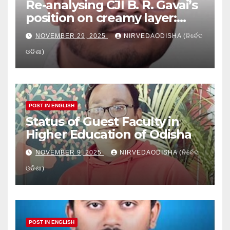
Re-analysing CJI B. R. Gavai’s
position on creamy layer:
Issues and implication
NOVEMBER 29, 2025
NIRVEDAODISHA (ନିର୍ବେଦ
ଓଡିଶା)
POST IN ENGLISH
Status of Guest Faculty in
Higher Education of Odisha
NOVEMBER 9, 2025
NIRVEDAODISHA (ନିର୍ବେଦ
ଓଡିଶା)
POST IN ENGLISH