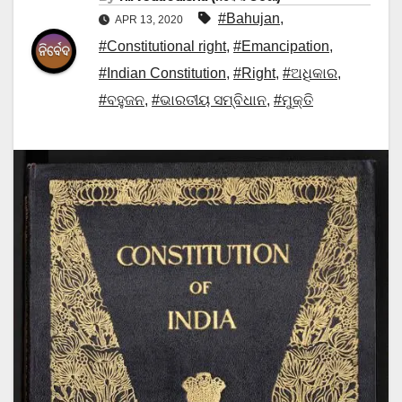
#Bahujan
,
APR 13, 2020
#Constitutional right
,
#Emancipation
,
#Indian Constitution
,
#Right
,
#ଅଧିକାର
,
#ବହୁଜନ
,
#ଭାରତୀୟ ସମ୍ବିଧାନ
,
#ମୁକ୍ତି