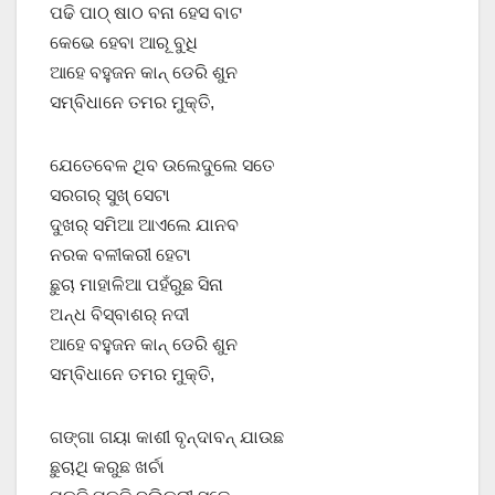
ପଢି ପାଠ୍ ଷାଠ ବନା ହେସ ବାଟ
କେଭେ ହେବା ଆରୂ ବୁଧି
ଆହେ ବହୁଜନ କାନ୍ ଡେରି ଶୁନ
ସମ୍ବିଧାନେ ତମର ମୁକ୍ତି,
ଯେତେବେଳ ଥିବ ଉଲେଦୁଲେ ସତେ
ସରଗର୍ ସୁଖ୍ ସେଟା
ଦୁଖର୍ ସମିଆ ଆଏଲେ ଯାନବ
ନରକ ବଳୀକରୀ ହେଟା
ଛୁଚା ମାହାଳିଆ ପହଁରୁଛ ସିନା
ଅନ୍ଧ ବିସ୍ବାଶର୍ ନଦୀ
ଆହେ ବହୁଜନ କାନ୍ ଡେରି ଶୁନ
ସମ୍ବିଧାନେ ତମର ମୁକ୍ତି,
ଗଙ୍ଗା ଗୟା କାଶୀ ବୃନ୍ଦାବନ୍ ଯାଉଛ
ଛୁଚାଥି କରୁଛ ଖର୍ଚା