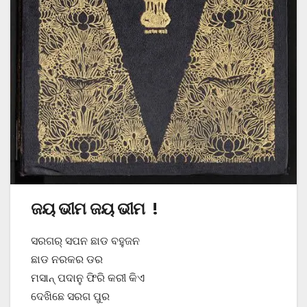
ଜୟ ଭୀମ ଜୟ ଭୀମ
!
ସରଗର୍ ସପନ ଛାଡ ବହୁଜନ
ଛାଡ ନରକର ଡର
ମସାନ୍ ପଦାନୁ ଫିରି କରୀ କିଏ
ଦେଖିଛେ ସରଗ ପୁର