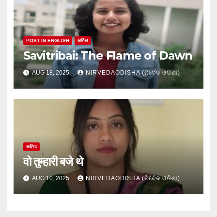
POST IN ENGLISH
କବିତା
Savitribai: The Flame of Dawn
AUG 18, 2025
NIRVEDAODISHA (ନିର୍ବେଦ ଓଡିଶା)
କବିତା
वो तुम्हारी बजे थे
AUG 10, 2025
NIRVEDAODISHA (ନିର୍ବେଦ ଓଡିଶା)