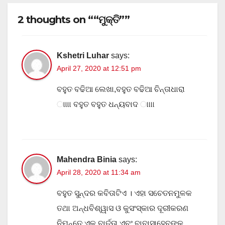
2 thoughts on ““ମୁକ୍ତି””
Kshetri Luhar
says:
April 27, 2020 at 12:51 pm
ବହୁତ ବଢିଆ ଲେଖା,ବହୁତ ବଢିଆ ଚିନ୍ତାଧାରା
ାାାା ବହୁତ ବହୁତ ଧନ୍ୟବାଦ ାାାା
Mahendra Binia
says:
April 28, 2020 at 11:34 am
ବହୁତ ସୁନ୍ଦର କବିତାଟିଏ । ଏହା ସଚେତନମୁଳକ
ତଥା ଅନ୍ଧବିଶ୍ୱାସ ଓ କୁସଂସ୍କାର ଦୂରୀକରଣ
ନିମନ୍ତେ ଏକ ବାର୍ତ୍ତା ଏବଂ ବାବାସାହେବଙ୍କ