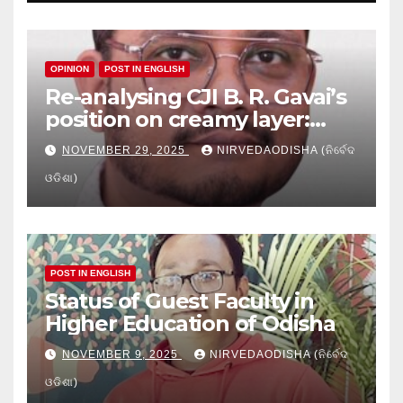
OPINION
POST IN ENGLISH
Re-analysing CJI B. R. Gavai’s
position on creamy layer:
Issues and implication
NOVEMBER 29, 2025
NIRVEDAODISHA (ନିର୍ବେଦ
ଓଡିଶା)
POST IN ENGLISH
Status of Guest Faculty in
Higher Education of Odisha
NOVEMBER 9, 2025
NIRVEDAODISHA (ନିର୍ବେଦ
ଓଡିଶା)