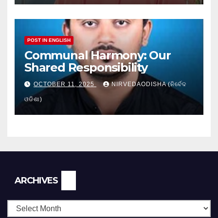
POST IN ENGLISH
Communal Harmony: Our
Shared Responsibility
OCTOBER 11, 2025
NIRVEDAODISHA (ନିର୍ବେଦ
ଓଡିଶା)
Archives
ARCHIVES