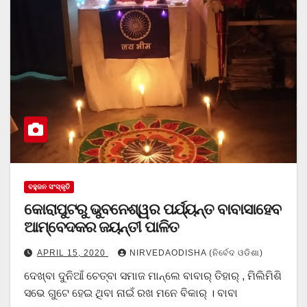
ବହୁଜନ ସଂସ୍କୃତି
କୋରାପୁଟରୁ ଭୁବନେଶ୍ୱର ପର୍ଯ୍ୟନ୍ତ ବାବାସାହେବ
ଆମ୍ବେଦକର ଜୟନ୍ତୀ ପାଳିତ
APRIL 15, 2020
NIRVEDAODISHA (ନିର୍ବେଦ ଓଡିଶା)
ଦେଖ୍‌ବା ଦୁନିଆଁ ଚେତ୍‌ବା ସମାଜ ମାନ୍‌ଲେ ବାବାର୍‌ ତିହାର୍‌ , ମିଲିମିଶି
ସଭେ ଗୁଟେ ହେଇ ଥିବା ନାଇଁ ରଖ ମନେ ବିକାର୍‌ । ବାବା