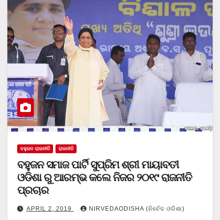
ବହୁଜନ ରାଜନୀତି
ରାଜନୀତି
ବହୁଜନ ସମାଜ ପାର୍ଟି ସୁପ୍ରିମ ଶ୍ରୀ ମାୟାବତୀ
ଓଡିଶା ରୁ ଆରମ୍ଭ କଲେ ନିଜର ୨୦୧୯ ରାଜନୀତି
ପ୍ରଚାର
APRIL 2, 2019
NIRVEDAODISHA (ନିର୍ବେଦ ଓଡିଶା)