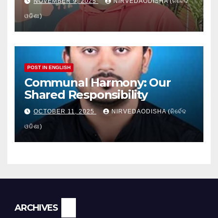
NOVEMBER 9, 2025
NIRVEDAODISHA (ନିର୍ବେଦ
ଓଡିଶା)
POST IN ENGLISH
Communal Harmony: Our
Shared Responsibility
OCTOBER 11, 2025
NIRVEDAODISHA (ନିର୍ବେଦ
ଓଡିଶା)
Archives
ARCHIVES