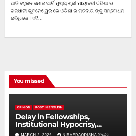
ଆଜି ବହୁଜନ ସମାଜ ପାର୍ଟି ମୁଖ୍ୟ ଶ୍ରୀ ମାୟାବତୀ ଓଡିଶା ର
ରାଜଧାନୀ ଭୁବନେଶ୍ୱର ରେ ଓଡିଶା ର ମତଦାତା ଙ୍କୁ ସମ୍ବୋଧନ
କରିଥିଲେ I ଏହି…
You missed
OPINION
POST IN ENGLISH
Delay in Fellowships,
Institutional Hypocrisy,
Research setbacks: A Hidden
MARCH 2, 2026
NIRVEDAODISHA (ନିର୍ବେଦ