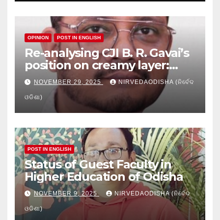
OPINION
POST IN ENGLISH
Re-analysing CJI B. R. Gavai’s
position on creamy layer:
Issues and implication
NOVEMBER 29, 2025
NIRVEDAODISHA (ନିର୍ବେଦ
ଓଡିଶା)
POST IN ENGLISH
Status of Guest Faculty in
Higher Education of Odisha
NOVEMBER 9, 2025
NIRVEDAODISHA (ନିର୍ବେଦ
ଓଡିଶା)