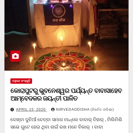
ବହୁଜନ ସଂସ୍କୃତି
କୋରାପୁଟରୁ ଭୁବନେଶ୍ୱର ପର୍ଯ୍ୟନ୍ତ ବାବାସାହେବ
ଆମ୍ବେଦକର ଜୟନ୍ତୀ ପାଳିତ
APRIL 15, 2020
NIRVEDAODISHA (ନିର୍ବେଦ ଓଡିଶା)
ଦେଖ୍‌ବା ଦୁନିଆଁ ଚେତ୍‌ବା ସମାଜ ମାନ୍‌ଲେ ବାବାର୍‌ ତିହାର୍‌ , ମିଲିମିଶି
ସଭେ ଗୁଟେ ହେଇ ଥିବା ନାଇଁ ରଖ ମନେ ବିକାର୍‌ । ବାବା