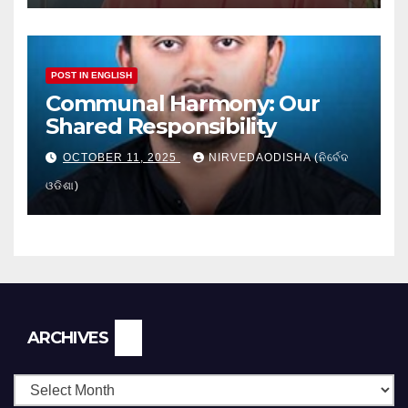
POST IN ENGLISH
Communal Harmony: Our
Shared Responsibility
OCTOBER 11, 2025
NIRVEDAODISHA (ନିର୍ବେଦ
ଓଡିଶା)
Archives
ARCHIVES