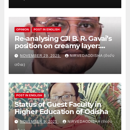
Education
OPINION
POST IN ENGLISH
Re-analysing CJI B. R. Gavai’s
position on creamy layer:
Issues and implication
NOVEMBER 29, 2025
NIRVEDAODISHA (ନିର୍ବେଦ
ଓଡିଶା)
POST IN ENGLISH
Status of Guest Faculty in
Higher Education of Odisha
NOVEMBER 9, 2025
NIRVEDAODISHA (ନିର୍ବେଦ