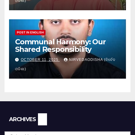
ଓଡିଶା)
POST IN ENGLISH
Communal Harmony: Our
Shared Responsibility
OCTOBER 11, 2025
NIRVEDAODISHA (ନିର୍ବେଦ
ଓଡିଶା)
Archives
ARCHIVES