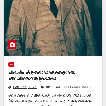
ମତ
ସାମାଜିକ ବିପ୍ଲବୀ : ଭାରତରତ୍ନ ଡଃ.
ବାବାସାହେବ ଆମ୍ବେଦକର
APRIL 13, 2020
NIRVEDAODISHA (ନିର୍ବେଦ ଓଡିଶା)
ଲୋକତନ୍ତ୍ରର ଉପାଦେୟତାକୁ କେବଳ ପାଞ୍ଚ ବର୍ଷରେ ଥରେ
ନିର୍ବାଚନ ସମୟରେ ମନେ ପକାଇଲେ, ତାହା ଆମ୍ବେଦକରଙ୍କ