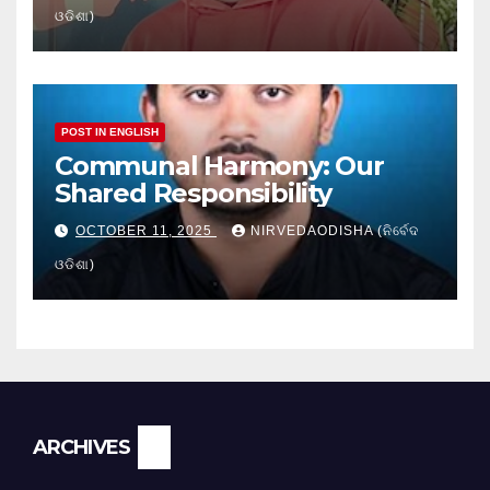
ଓଡିଶା)
POST IN ENGLISH
Communal Harmony: Our
Shared Responsibility
OCTOBER 11, 2025
NIRVEDAODISHA (ନିର୍ବେଦ
ଓଡିଶା)
Archives
ARCHIVES