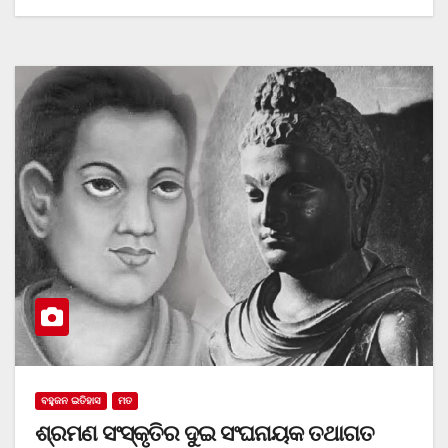
ବହୁଜନ ଇତିହାସ
ମତ
ଶ୍ରମଣ ସଂସ୍କୃତିର ଦୁଇ ସଂଘନାୟକ ତଥାଗତ