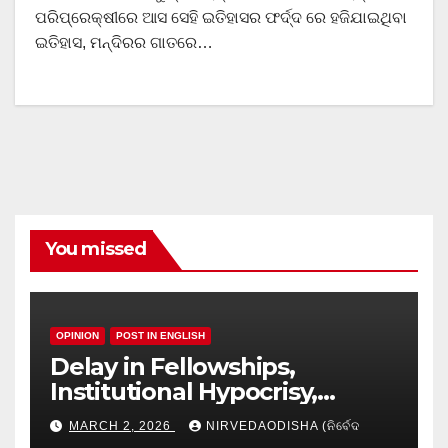
ପରିପ୍ରେକ୍ଷୀରେ ଆସ ସେହି ଇତିହାସର ଫର୍ଦ୍ଦ ରେ ହଜିଯାଇଥିବା
ଇତିହାସ, ମନ୍ଦିରର ଗାତରେ…
You missed
OPINION
POST IN ENGLISH
Delay in Fellowships,
Institutional Hypocrisy,
Research setbacks: A Hidden
MARCH 2, 2026
NIRVEDAODISHA (ନିର୍ବେଦ
Crisis in Odisha’s Higher