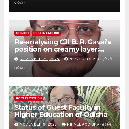
ଓଡିଶା)
Education
OPINION
POST IN ENGLISH
Re-analysing CJI B. R. Gavai’s
position on creamy layer:
Issues and implication
NOVEMBER 29, 2025
NIRVEDAODISHA (ନିର୍ବେଦ
ଓଡିଶା)
POST IN ENGLISH
Status of Guest Faculty in
Higher Education of Odisha
NOVEMBER 9, 2025
NIRVEDAODISHA (ନିର୍ବେଦ