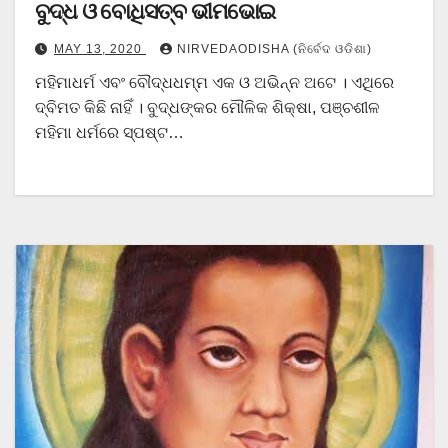
ବୁଦ୍ଧ ଓ ବୋଧିସତ୍ବ ଭୀମଭୋଇ
MAY 13, 2020
NIRVEDAODISHA (ନିର୍ବେଦ ଓଡିଶା)
ମହିମାଧର୍ମ ଏବଂ ବୌଦ୍ଧଧମ୍ମ ଏକ ଓ ଅଭିନ୍ନ ଅଟେ । ଏଥିରେ
ଦ୍ବିମତ କିଛି ନାହିଁ । ବୁଦ୍ଧଙ୍କର ମୌଳିକ ଶିକ୍ଷା, ପଞ୍ଚଶୀଳ
ମହିମା ଧର୍ମରେ ସ୍ପଷ୍ଟ…