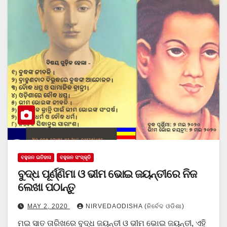
ବହୁଜନ ଇତିହାସ
ବହୁଜନ ସଂସ୍କୃତି
ବୁଦ୍ଧ ପୂର୍ଣ୍ଣିମା ଓ ଭୀମ ଭୋଇ ଜୟନ୍ତୀରେ ନିଜ
ଲେଖା ପଠାନ୍ତୁ
MAY 2, 2020
NIRVEDAODISHA (ନିର୍ବେଦ ଓଡିଶା)
ମଇ ସାତ ତାରିଖରେ ବୁଦ୍ଧ ଜୟନ୍ତୀ ଓ ଭୀମ ଭୋଇ ଜୟନ୍ତୀ, ଏହି