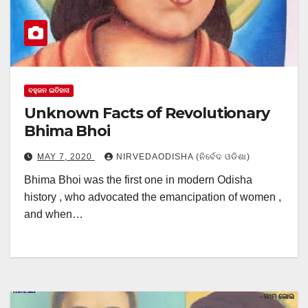
ବହୁଜନ ଇତିହାସ
Unknown Facts of Revolutionary
Bhima Bhoi
MAY 7, 2020
NIRVEDAODISHA (ନିର୍ବେଦ ଓଡିଶା)
Bhima Bhoi was the first one in modern Odisha
history , who advocated the emancipation of women ,
and when…