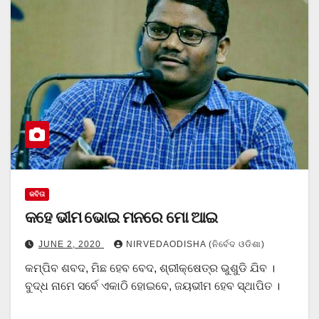
କବିତା
କହେ ଭୀମ ଭୋଇ ମନରେ ମୋ ଆଇ
JUNE 2, 2020
NIRVEDAODISHA (ନିର୍ବେଦ ଓଡିଶା)
କମ୍ପିବ ଶବଦ, ମିଛ ହେବ ବେଦ, ଶ୍ରୀକ୍ଷେତ୍ର ଭୁଶୁଡି ଯିବ ।
ବୁଦ୍ଧ ନାମେ ସର୍ବେ ଏକାଠି ହୋଇବେ, ଜୟଭୀମ ହେବ ସ୍ଥାପିତ ।