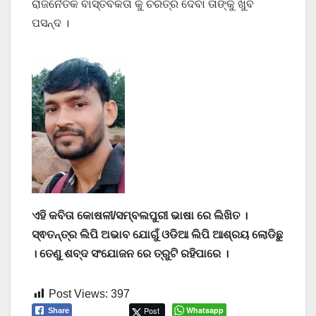
ରାଜନୈତିକି ବାସ୍ତବିକତା କୁ ଚରିତ୍ର ଦେବା ତାଙ୍କୁ ଖୁବ
ପସନ୍ଦ ।
ଏହି କବିତା କୋଷଳୀ/ସମ୍ବଲପୁରୀ ଭାଷା ରେ ଲିଖିତ ।
ସ୍ଵତନ୍ତ୍ର ଲିପି ଅଭାବ ଯୋଗୁଁ ଓଡିଆ ଲିପି ଆଶ୍ରୟ ଲୋଡିଛୁ
। ତେଣୁ ଶବ୍ଦ ସଂଯୋଜନ ରେ ତ୍ରୁଟି ରହିପାରେ ।
Post Views:
397
Post
Whatsapp
Share