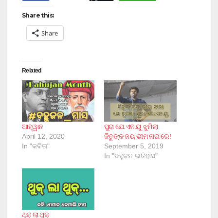
Share this:
Share
Related
ଆହ୍ୱାନ
ପୁରା ଯେ.ଏନ.ୟୁ ଝୁମିଲା
April 12, 2020
ଜିତୁଙ୍କ ଜୟ ଭୀମ ନାରା ରେ!
In "କବିତା"
September 5, 2019
In "ବହୁଜନ ଇତିହାସ"
ଥୁକ୍ ଲା ଥୁକ୍