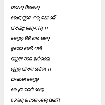
ହଲଧର୍ ଠିକାଦାର୍
ଭୋଟ୍ ଗୁଟେ ବଡ୍ କଥା କେଁ
ପଏସାଥି କାର୍-ବାର୍ ।।
ଦେଖୁଲୁ କିନି ଗଲା ବଛର୍
ଦୁସେଇ ଦେଲି ଟକାଁ
ପାଠୁଆ ସଭେ ହାରିଗଲେ
ମୁରୁକ୍ ପାଏଲା ମୈାକା ।।
ଇଥରକା ଦେଖୁବୁ
କେନ୍ତା କରମି ଖେଲ୍
ତେଲର୍ ଉପରେ ତେଲ୍ ପକାମି