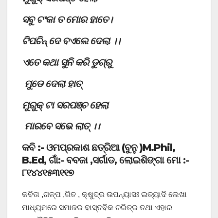
ସବୁ ଟଂକା ତ ମୋର ହାତେ।
ଟିପଚିନ୍ ଦେ ବଏଲେ ଦେଲା ।।
ଏତେ କଥା ସୁନି କରି ଡୁଗ୍ରୁ
ମୁଡେ ଦେଲା ହାତ୍
ମୁରୁକ୍ ଟା ସରପଞ୍ଚ ହେଲା
ମାରବେ ସଭେ ଲାତ୍ ।।
କବି :- ଓମପ୍ରକାଶ ଛତ୍ରିଆ (ବୁନୁ )M.Phil,
B.Ed
, ଗାଁ:- ବବଜା ,ସର୍ଗାଡ, ଲୋଇଶିଙ୍ଗା ମୋ :-
୮୧୪୪୧୫୩୧୧୭
କବିତା ,ଗଳ୍ପ ,ଗିତ , କ୍ଷୁଦ୍ର ଉପନ୍ୟାସଃ ଇତ୍ୟାଦି ଲେଖା
ମାଧ୍ୟମରେ ସମାଜର ବାସ୍ତବିକ ଚରିତ୍ର ତଥା ଏହାର