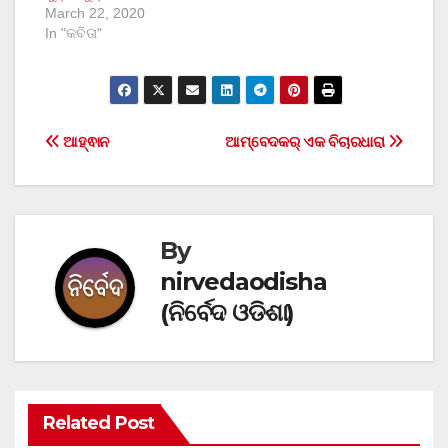
March 22, 2020
In "କବିତା"
Post
ଆହ୍ଵାନ
ଆମ୍ବେଦକର୍ ଏକ ବିଚାରଧାରା
navigation
By
nirvedaodisha
(ନିର୍ବେଦ ଓଡିଶା)
Related Post