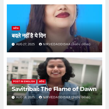
କବିତା
बदले नहीं है ये दिन
AUG 27, 2025
NIRVEDAODISHA (ନିର୍ବେଦ ଓଡିଶା)
POST IN ENGLISH
କବିତା
Savitribai: The Flame of Dawn
AUG 18, 2025
NIRVEDAODISHA (ନିର୍ବେଦ ଓଡିଶା)