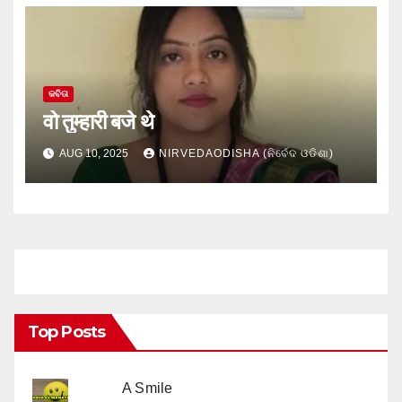
କବିତା
वो तुम्हारी बजे थे
AUG 10, 2025
NIRVEDAODISHA (ନିର୍ବେଦ ଓଡିଶା)
Top Posts
A Smile