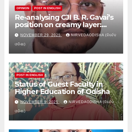
OPINION
POST IN ENGLISH
Re-analysing CJI B. R. Gavai’s
position on creamy layer:
Issues and implication
NOVEMBER 29, 2025
NIRVEDAODISHA (ନିର୍ବେଦ
ଓଡିଶା)
POST IN ENGLISH
Status of Guest Faculty in
Higher Education of Odisha
NOVEMBER 9, 2025
NIRVEDAODISHA (ନିର୍ବେଦ
ଓଡିଶା)