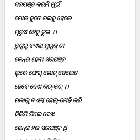
ସରପଞ୍ଚ କରମି ମୁଇଁ
ମୋର ବୁତେ ଚଲବୁ ହେଲେ
ମୂନୁଷ ହେବୁ ତୁଇ ।।
ଡୁଗୁରୁ ବଏଲା ମୁରୁକ୍ ଟା
କେନ୍ତା ହେବା ସରପଞ୍ଚ
ଲୁକେ ଫେର୍ ଭୋଟ୍ ଦେଲେତ
ହେବେ ଦେଖ କଚ୍-କଚ୍ ।।
ମକାରୁ ବଏଲା ଛେଲ୍-ମେଢି କରି
ବିକିମି ପିଲେ ଦେଖ
ଜେନ୍ତା ହଉ ସରପଞ୍ଚ ଥି