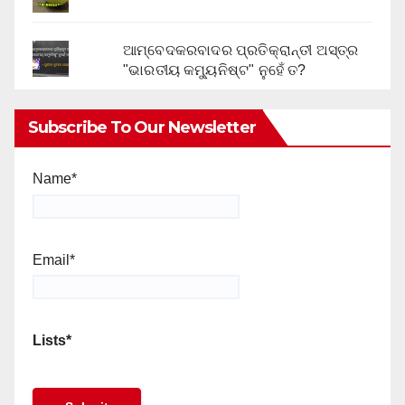
ଆମ୍ବେଦକରବାଦର ପ୍ରତିକ୍ରାନ୍ତୀ ଅସ୍ତ୍ର
"ଭାରତୀୟ କମ୍ୟୁନିଷ୍ଟ" ନୁହେଁ ତ?
Subscribe To Our Newsletter
Name*
Email*
Lists*