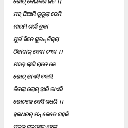
ଭୋଟ୍ ଦେଇକରି ଜିତ ।।
ମଦ୍ ପିଆମି କୁକୁରା ଦେମି
ମାରମି ଗର୍ରା ବୁକା
ମୁଇଁ ସିନେ ସୁଇନ୍ ଟିକ୍ରା
ଠିକାଦାର୍ ଦେବା ଟଂକା ।।
ମଦର୍ ଲାଗି ରାତେ କେ
ଭୋଟ୍ ଜାଏସି ବଦଲି
ଜିତଲା ଲୋଗ୍ ହାରି ଜାଏସି
ଭୋଟକେ ଦେସି କଧରି ।।
ହଲଧରର୍ ମନ୍ କେଡେ ଗହକି
ମୁରୁକ୍ ସରପଞ୍ଚ ହେଲା