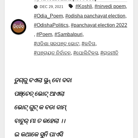
#Koshli
,
#nirvedi poem
,
DEC 29, 2021
#Odia_Poem
,
#odisha panchayat election
,
#OdishaPolitics
,
#panchayat election 2022
,
#Poem
,
#Sambalpuri
,
#ଓଡିଶା ସରପଞ୍ଚ ଭୋଟ
,
#କବିତା
,
#ପଞ୍ଚାୟତ ନିର୍ବାଚନ
,
#ପୋଲିଟିକ୍ସ
,
#ରାଜନୀତି
ଡୁଗ୍ରୁ
ବଏଲା ସୁନ୍ ବୋ ଦଦା
ପଞ୍ଚେତ୍ ଭୋଟ୍ ଆଏଲା
ଭୋଟ୍ ଗୁଟ୍ କ ବଡା ଦାମ୍
ବାବୁର୍ ମା ତ କହେଲା ।।
ଇ କଥାକେ ସୁନି ପାଏସି