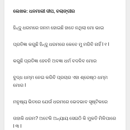
ଲେଖକ: ଧନମାଲୀ ଦୀପ, ବଲାଙ୍ଗୀର
ହିନ୍ଦୁ ଧରମରେ ଜନମ ହୋଇଛି ହାତେ ନଥିଲା ମୋ ଭାଇ
ପ୍ରତିଜ୍ଞା କରୁଛି ହିନ୍ଦୁ ଧରମରେ କେବେ ମୁ ମରିବି ନାହିଁ I ୧ I
କରୁଛି ପ୍ରତିଜ୍ଞା ହେବନି ଅବଜ୍ଞା ଧର୍ମ ବଦଳିବ ମୋର
ବୁଦ୍ଧ ଧମ୍ମ ନେଇ କରିବି ପ୍ରଚାର ଏହା ଶ୍ରେଷ୍ଠ ଧମ୍ମ
ମୋର I
ମନୁଷ୍ୟ ଭିତରେ ଯେଉଁ ଧରମରେ ଭେଦଭାବ ସୃଷ୍ଟିକରେ
ତାହାକି ଧରମ? ଅଟେକି ଅନ୍ୟାୟ ସେଇଠି କି ମୁକତି ମିଳିପାରେ
I ୩ I