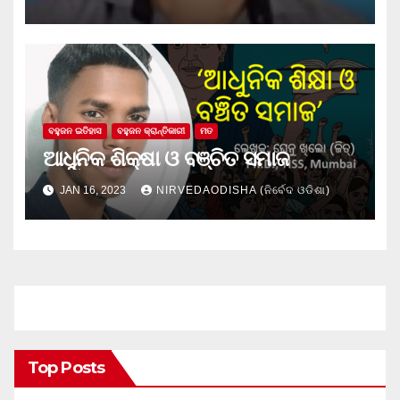
ବହୁଜନ ଇତିହାସ
ବହୁଜନ କ୍ରାନ୍ତିକାରୀ
ମତ
ଆଧୁନିକ ଶିକ୍ଷା ଓ ବଞ୍ଚିତ ସମାଜ
JAN 16, 2023
NIRVEDAODISHA (ନିର୍ବେଦ ଓଡିଶା)
Top Posts