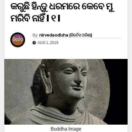
କରୁଛି ହିନ୍ଦୁ ଧରମରେ କେବେ ମୁ
ମରିବି ନାହିଁ I ୧ I
By
nirvedaodisha (ନିର୍ବେଦ ଓଡିଶା)
AUG 1, 2019
Buddha Image