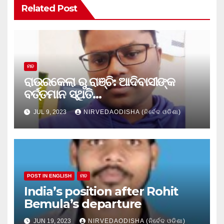
Related Post
ମତ
ରାଉରକେଲା ରୁ ରାଞ୍ଚି: ଆଦିବାସୀଙ୍କ
ବର୍ତ୍ତମାନ ସ୍ଥିତି…
JUL 9, 2023
NIRVEDAODISHA (ନିର୍ବେଦ ଓଡିଶା)
POST IN ENGLISH
ମତ
India’s position after Rohit
Bemula’s departure
JUN 19, 2023
NIRVEDAODISHA (ନିର୍ବେଦ ଓଡିଶା)