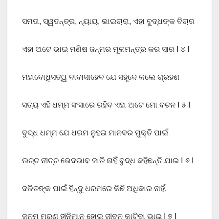
ସମତା, ସ୍ୱତନ୍ତ୍ର, ନ୍ୟାୟ, ଭାଇଚାରା, ଏହା ବୁଦ୍ଧଙ୍କ ବିଚାର
ଏହା ଅଟେ ଭାଇ ମଣିଷ ଜନ୍ମର ମୂଳମନ୍ତ୍ର କର ସାର I ୪ I
ମହାବୋଧିସତ୍ୱ ବାବାସାହେବ ଯେ ସହୃଦେ କଲେ ଗ୍ରହଣ
ସତ୍ୟ ଏହି ଧମ୍ମ ସଂସାରେ ରହିବ ଏହା ଅଟେ ମୋ ବଚନ I ୫ I
ବୁଦ୍ଧ ଧମ୍ମ ଯେ ଧରମ ନୁହଇ ମାନବର ମୁକ୍ତି ପାଇଁ
ଉଚ୍ଚ ନୀଚ୍ଚ ଭେଦଭାବ ଜାତି ନାହିଁ ବୁଦ୍ଧ କହିଛନ୍ତି ଯାଇ I ୬ I
ଦଳିତଙ୍କ ପାଇଁ ହିନ୍ଦୁ ଧରମରେ କିଛି ଅଧିକାର ନାହିଁ,
ଜନମ ମରଣ ହୀନିମାନ ହୋଇ ଜୀବନ କାଟିବା ଭାଇ I ୭ I