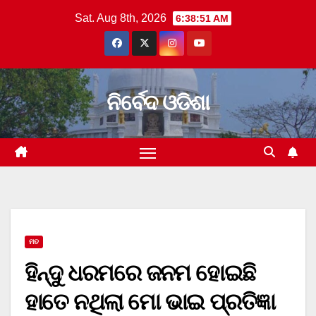
Skip
Sat. Aug 8th, 2026
6:38:51 AM
to
content
ନିର୍ବେଦ ଓଡିଶା
ମତ
ହିନ୍ଦୁ ଧରମରେ ଜନମ ହୋଇଛି
ହାତେ ନଥିଲା ମୋ ଭାଇ ପ୍ରତିଜ୍ଞା