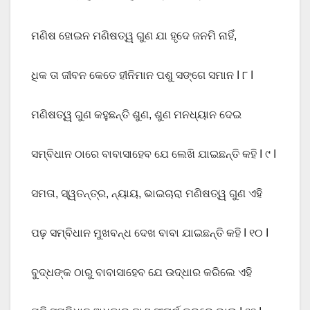
ମଣିଷ ହୋଇନ ମଣିଷତ୍ୱ ଗୁଣ ଯା ହୃଦେ ଜନମି ନାହିଁ,
ଧିକ ତା ଜୀବନ କେତେ ହୀନିମାନ ପଶୁ ସଙ୍ଗେ ସମାନ I ୮ I
ମଣିଷତ୍ୱ ଗୁଣ କହୁଛନ୍ତି ଶୁଣ, ଶୁଣ ମନଧ୍ୟାନ ଦେଇ
ସମ୍ବିଧାନ ଠାରେ ବାବାସାହେବ ଯେ ଲେଖି ଯାଇଛନ୍ତି କହି I ୯ I
ସମତା, ସ୍ୱତନ୍ତ୍ର, ନ୍ୟାୟ, ଭାଇଚାରା ମଣିଷତ୍ୱ ଗୁଣ ଏହି
ପଢ଼ ସମ୍ବିଧାନ ମୁଖବନ୍ଧ ଦେଖ ବାବା ଯାଇଛନ୍ତି କହି I ୧୦ I
ବୁଦ୍ଧଙ୍କ ଠାରୁ ବାବାସାହେବ ଯେ ଉଦ୍ଧାର କରିଲେ ଏହି