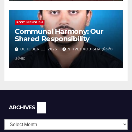
POST IN ENGLISH
Communal Harmony: Our
Shared Responsibility
OCTOBER 11, 2025
NIRVEDAODISHA (ନିର୍ବେଦ
ଓଡିଶା)
Archives
ARCHIVES