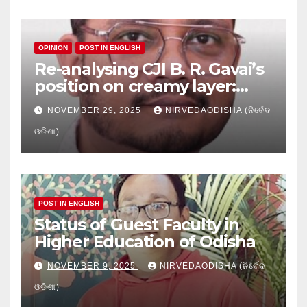
OPINION
POST IN ENGLISH
Re-analysing CJI B. R. Gavai’s
position on creamy layer:
Issues and implication
NOVEMBER 29, 2025
NIRVEDAODISHA (ନିର୍ବେଦ
ଓଡିଶା)
POST IN ENGLISH
Status of Guest Faculty in
Higher Education of Odisha
NOVEMBER 9, 2025
NIRVEDAODISHA (ନିର୍ବେଦ
ଓଡିଶା)