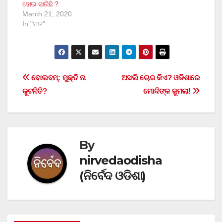
ହୋଇ ସାରିଛି ?
March 21, 2020
In "ମତ"
Post
ବୋଲବମ୍: ମୁକ୍ତି ନା
ଅସଲି ଚୋର କିଏ? ଓଡିଶାରେ
କୁଟନିତି?
ମୋଦିଙ୍କ ଜୁମଲା!
navigation
By
nirvedaodisha
(ନିର୍ବେଦ ଓଡିଶା)