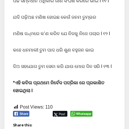
ପଢି ସମ୍ବିଧାନ ଅଧିକାର ଜାଣ ସଂଘର୍ଷ କରରେ ଭାଇ I ୧୧ I
ଯଦି ପଢ଼ିଅଛ ମଣିଷ ହୋଇଛ କେଉଁ ଜନମ ତୁମ୍ଭର
ମଣିଷ ଜନ୍ମରେ କ’ଣ କରିବ ଯେ ନିଜକୁ ନିଜେ ପଚାର I ୧୨ I
କହେ ଧନମାଲୀ ତୁମ ପାଦ ଧରି ଶୁଣ ବହୁଜନ ଭାଇ
ଦିଅ ସହଯୋଗ ତୁମ ସେବା କରି ଯାଉ ମୋର ଦିନ ସରି I ୧୩ I
*ଏହି କବିତା ପ୍ରଥମେ ନିର୍ବେଦ ପତ୍ରିକା ରେ ପ୍ରକାଶିତ
ହୋଇଥିଲା I
Post Views:
110
Post
Whatsapp
Share
Share this: