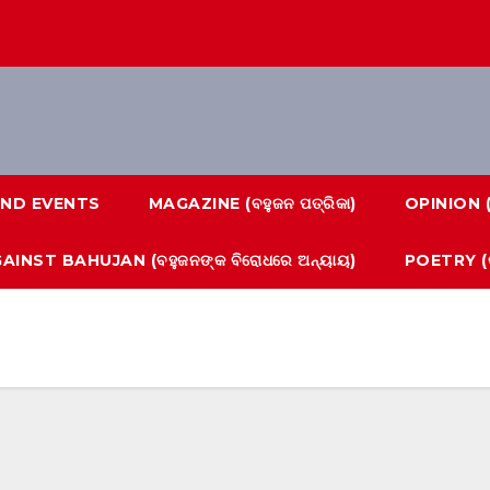
ND EVENTS
MAGAZINE (ବହୁଜନ ପତ୍ରିକା)
OPINION 
AINST BAHUJAN (ବହୁଜନଙ୍କ ବିରୋଧରେ ଅନ୍ୟାୟ)
POETRY (କ