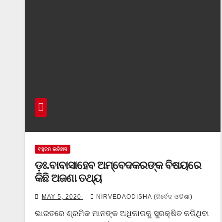
ବହୁଜନ ଇତିହାସ
ଡ଼ଃ.ବାବାସାହେବ ଅମ୍ବେଦକରଙ୍କ ବିଷୟରେ
କିଛି ଅଜଣା ତଥ୍ୟ
MAY 5, 2020
NIRVEDAODISHA (ନିର୍ବେଦ ଓଡିଶା)
ଭାରତରେ ଶ୍ରମିକ ମାନଙ୍କ ଅଧିକାରକୁ ସୁରକ୍ଷିତ କରିଥିବା