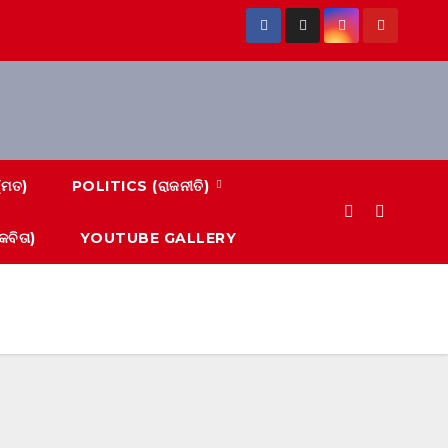
(ମତ)
POLITICS (ରାଜନୀତି)
ବିତା)
YOUTUBE GALLERY