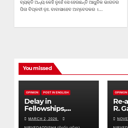
ବ୍ୟକ୍ତି ଅନ୍ୟ କେହି ନୁହେଁ ସେ ହେଉଛନ୍ତି ଆଧୁନିକ ଭାରତର
ପିତା ବିପ୍ଳବୀ ଡ଼ଃ. ବାବାସାହେବ ଅମ୍ବେଦକର ।…
You missed
OPINION
POST IN ENGLISH
OPINION
Delay in
Re-a
Fellowships,
R. G
Institutional
on c
MARCH 2, 2026
NOVE
Hypocrisy, Research
Issu
NIRVEDAODISHA (ନିର୍ବେଦ ଓଡିଶା)
NIRVEDA