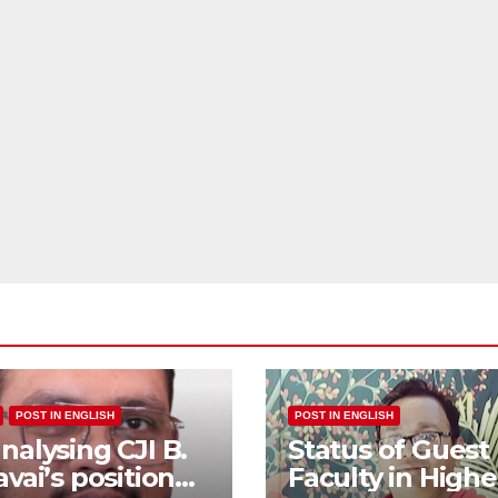
POST IN ENGLISH
POST IN ENGLISH
nalysing CJI B.
Status of Guest
avai’s position
Faculty in Highe