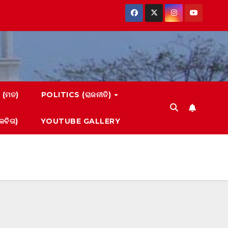
 (ମତ)
POLITICS (ରାଜନୀତି)
ବିତା)
YOUTUBE GALLERY