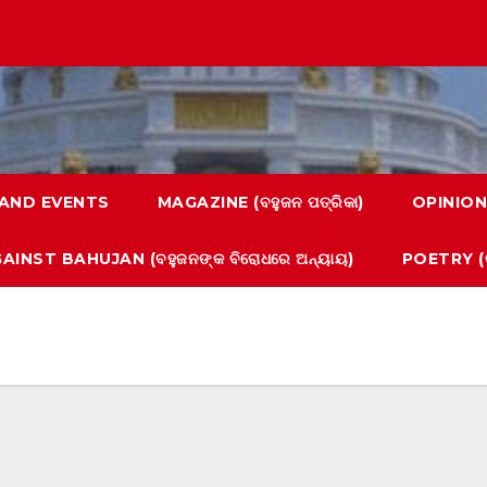
AND EVENTS
MAGAZINE (ବହୁଜନ ପତ୍ରିକା)
OPINION
AINST BAHUJAN (ବହୁଜନଙ୍କ ବିରୋଧରେ ଅନ୍ୟାୟ)
POETRY (କ