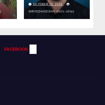
isha
Shared
OCTOBER 11, 2025
Responsibility
)
NIRVEDAODISHA (ନିର୍ବେଦ ଓଡିଶା)
FACEBOOK