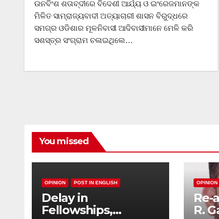
ଉନବିଂଶ ଶତାବ୍ଦୀରେ ବିଦେଶୀ ଆର୍ଯ୍ୟ ଓ ଇଂରେଜମାନଙ୍କ
ମିଳିତ ସାମ୍ରାଜ୍ୟବାଦୀ ଅତ୍ୟାଚାରୀ ଶାସନ ବିରୁଦ୍ଧରେ
ସମଗ୍ର ଓଡିଶାର ମୂଳନିବାସୀ ଆଦିବାସୀମାନେ ମେଳି କରି
ସଶସ୍ତ୍ର ସଂଗ୍ରାମ ଚଳାଇଥିଲେ…
You missed
OPINION
POST IN ENGLISH
OPINION
Delay in
Re-a
Fellowships,
R. G