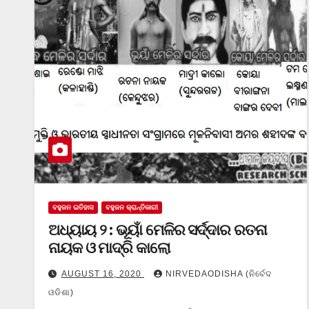
ବହୁଜନ ଇତିହାସ
ବହୁଜନ କ୍ରାନ୍ତିକାରୀ
ଅଧ୍ୟାୟ ୨ : ଭୂୟାଁ ମେଳିର ସର୍ଦ୍ଦାର ରତନା
ନାୟକ ଓ ମାଦ୍ରି କାଲୋ
AUGUST 16, 2020
NIRVEDAODISHA (ନିର୍ବେଦ
ଓଡିଶା)