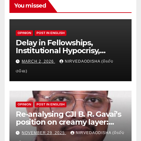
You missed
OPINION
POST IN ENGLISH
Delay in Fellowships,
Institutional Hypocrisy,
Research setbacks: A Hidden
MARCH 2, 2026
NIRVEDAODISHA (ନିର୍ବେଦ
Crisis in Odisha’s Higher
ଓଡିଶା)
Education
OPINION
POST IN ENGLISH
Re-analysing CJI B. R. Gavai’s
position on creamy layer:
Issues and implication
NOVEMBER 29, 2025
NIRVEDAODISHA (ନିର୍ବେଦ