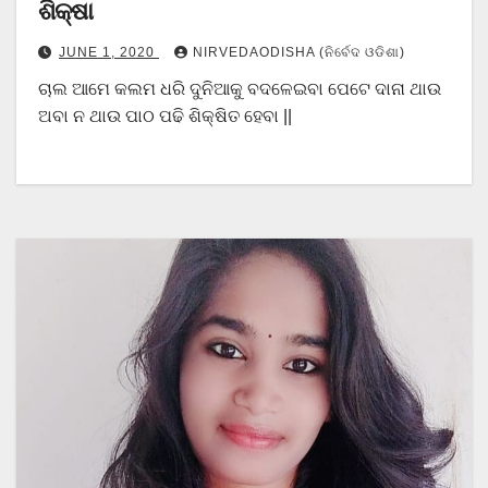
ଶିକ୍ଷା
JUNE 1, 2020
NIRVEDAODISHA (ନିର୍ବେଦ ଓଡିଶା)
ଚାଲ ଆମେ କଲମ ଧରି ଦୁନିଆକୁ ବଦଳେଇବା ପେଟେ ଦାନା ଥାଉ
ଅବା ନ ଥାଉ ପାଠ ପଢି ଶିକ୍ଷିତ ହେବା ||