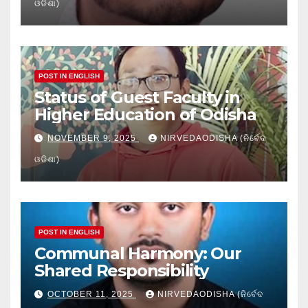
ଓଡିଶା)
POST IN ENGLISH
Status of Guest Faculty in
Higher Education of Odisha
NOVEMBER 9, 2025
NIRVEDAODISHA (ନିର୍ବେଦ
ଓଡିଶା)
POST IN ENGLISH
Communal Harmony: Our
Shared Responsibility
OCTOBER 11, 2025
NIRVEDAODISHA (ନିର୍ବେଦ