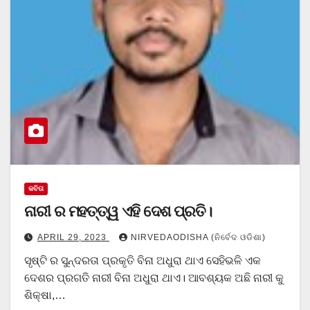
କବିତା
ନାରୀ ର ମହତ୍ତ୍ୱ ଏହି ଦେଶ ପ୍ରତି।
APRIL 29, 2023
NIRVEDAODISHA (ନିର୍ବେଦ ଓଡିଶା)
ସୃଷ୍ଟି ର ସୁନ୍ଦରତା ପ୍ରକୃତି ବିନା ଅଧୁରା ଥାଏ ସେହିଭଳି ଏକ
ଦେଶର ପ୍ରଗତି ନାରୀ ବିନା ଅଧୁରା ଥାଏ। ଆବଶ୍ୟକ ଅଛି ନାରୀ କୁ
ଶିକ୍ଷା,…