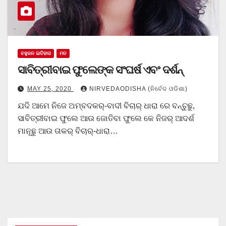
ବହୁଜନ ଇତିହାସ
ମତ
ସାବିତ୍ରୀବାଇ ଫୁଲେଙ୍କ ସଂଘର୍ଷ ଏବଂ ଦର୍ଶନ୍
MAY 25, 2020
NIRVEDAODISHA (ନିର୍ବେଦ ଓଡିଶା)
ଯଦି ଆମେ ନିଜେ ଅମ୍ବଦକର୍-ବାଦୀ ବିଚାର୍ ଧାରା ରେ ବନ୍ଚୁଛୁ,
ସାବିତ୍ରୀବାଇ ଫୁଲେ ଆଉ ଜୋତିବା ଫୁଲେ କେ ନିଜର୍ ଆଦର୍ଶ
ମାନୂଛୁ ଆଉ ତାକର୍ ବିଚାର୍-ଧାରା…