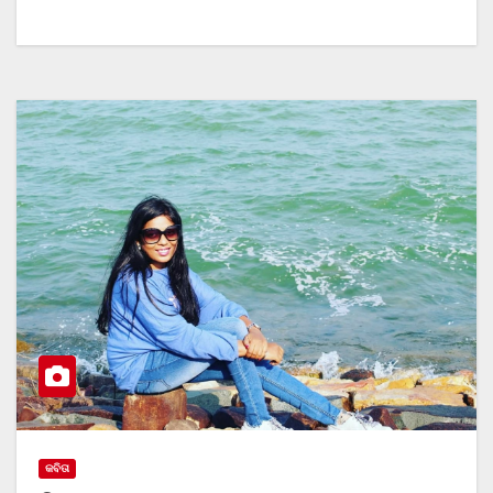
କବିତା