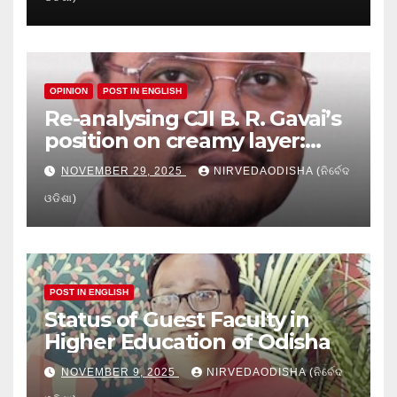
Education
OPINION
POST IN ENGLISH
Re-analysing CJI B. R. Gavai’s
position on creamy layer:
Issues and implication
NOVEMBER 29, 2025
NIRVEDAODISHA (ନିର୍ବେଦ
ଓଡିଶା)
POST IN ENGLISH
Status of Guest Faculty in
Higher Education of Odisha
NOVEMBER 9, 2025
NIRVEDAODISHA (ନିର୍ବେଦ