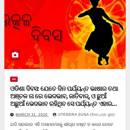
ମତ
ଓଡିଶା ଦିବସ: ଯେତେ ଦିନ ପର୍ଯ୍ୟନ୍ତ ଭାଷାର ତଥା
ଅଞ୍ଚଳ ନା ରେ ଭେଦଭାବ, ଜାତିବାଦ୍, ଓ ଛୁଆଁ
ଅଛୁଆଁ ଭେଦଭାବ ରହିଥିବ ସେ ପର୍ଯ୍ୟନ୍ତ ଏହାର
କୋଣସି ମୁଲ୍ୟ ନାହିଁ।
MARCH 31, 2020
JITENDRA SUNA (ଜିତେନ୍ଦ୍ର ସୁନା)
ଯଦି ସରକାର ଏହି ଅସମାନତାକୁ ଶୀଘ୍ର ନଷ୍ଟ ନ କରେ ତେବେ