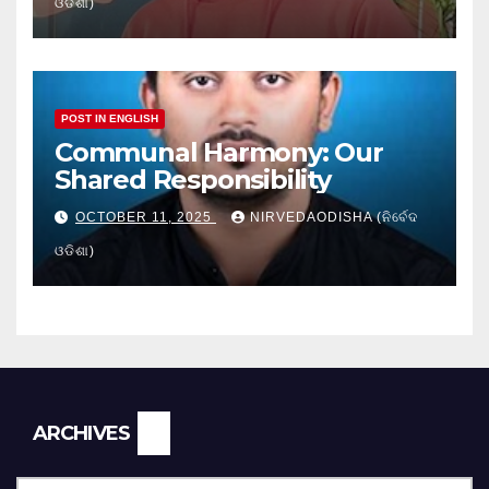
ଓଡିଶା)
POST IN ENGLISH
Communal Harmony: Our
Shared Responsibility
OCTOBER 11, 2025
NIRVEDAODISHA (ନିର୍ବେଦ
ଓଡିଶା)
Archives
ARCHIVES