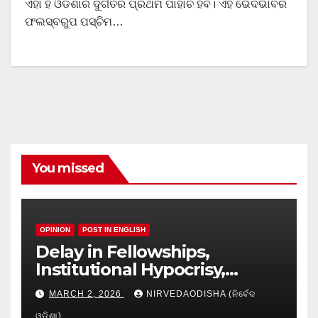
ଏହା ହିଁ ଓଡିଶାର ଦୁର୍ଗତିର ପ୍ରଥମ ପାହାଚ ହବ। ଏହି ଭେଦଭାବର
ଫଲସ୍ବରୁପ ପସ୍ଚିମ…
You missed
OPINION
POST IN ENGLISH
Delay in Fellowships,
Institutional Hypocrisy,
Research setbacks: A Hidden
MARCH 2, 2026
NIRVEDAODISHA (ନିର୍ବେଦ
Crisis in Odisha’s Higher
ଓଡିଶା)