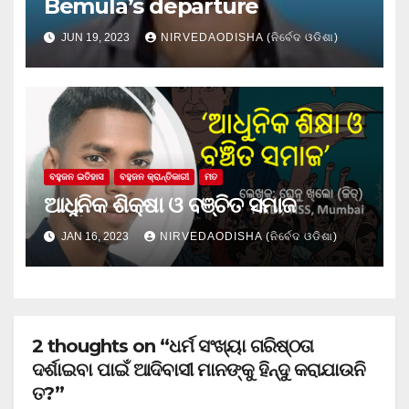
Bemula’s departure
JUN 19, 2023
NIRVEDAODISHA (ନିର୍ବେଦ ଓଡିଶା)
ବହୁଜନ ଇତିହାସ
ବହୁଜନ କ୍ରାନ୍ତିକାରୀ
ମତ
ଆଧୁନିକ ଶିକ୍ଷା ଓ ବଞ୍ଚିତ ସମାଜ
JAN 16, 2023
NIRVEDAODISHA (ନିର୍ବେଦ ଓଡିଶା)
2 thoughts on “ଧର୍ମ ସଂଖ୍ୟା ଗରିଷ୍ଠତା
ଦର୍ଶାଇବା ପାଇଁ ଆଦିବାସୀ ମାନଙ୍କୁ ହିନ୍ଦୁ କରାଯାଉନି
ତ?”