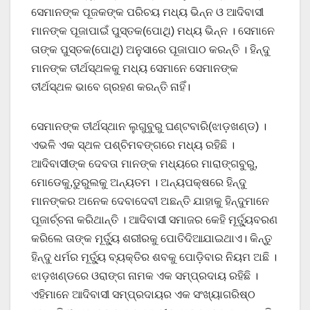
ସେମାନଙ୍କ ପୂଜକଙ୍କ ପରିଚୟ ମଧ୍ୟ ଭିନ୍ନ ଓ ଆଦିବାସୀ
ମାନଙ୍କ ପୂଜାପାଇଁ ପୁସ୍ତକ(ପୋଥି) ମଧ୍ୟ ଭିନ୍ନ । ସେମାନେ
ତାଙ୍କ ପୁସ୍ତକ(ପୋଥି) ଅନୁସାରେ ପୂଜାପାଠ କରନ୍ତି । ହିନ୍ଦୁ
ମାନଙ୍କ ତୀର୍ଥସ୍ଥଳକୁ ମଧ୍ୟ ସେମାନେ ସେମାନଙ୍କ
ତୀର୍ଥସ୍ଥଳ ଭାବେ ଗ୍ରହଣ କରନ୍ତି ନାହିଁ।
ସେମାନଙ୍କ ତୀର୍ଥସ୍ଥାନ ଲୁଗୁବୁରୁ ଘଣ୍ଟବାରି(ଝାଡ଼ଖଣ୍ଡ) ।
ଏଭଳି ଏକ ସ୍ଥଳ ପଶ୍ଚିମବଙ୍ଗରେ ମଧ୍ୟ ରହିଛି ।
ଆଦିବାସୀଙ୍କ ଦେବତା ମାନଙ୍କ ମଧ୍ୟରେ ମାରାଙ୍ଗବୁରୁ,
ମୋଡେକୁ,ଡୁରୁଲକୁ ଅନ୍ୟତମ । ଅନ୍ୟପକ୍ଷରେ ହିନ୍ଦୁ
ମାନଙ୍କର ଅନେକ ଦେବାଦେବୀ ଅଛନ୍ତି ଯାହାକୁ ହିନ୍ଦୁମାନେ
ପୂଜାର୍ଚ୍ଚନା କରିଥାନ୍ତି । ଆଦିବାସୀ ସମାଜର କେହି ମୂର୍ତ୍ୟୁବରଣ
କରିଲେ ତାଙ୍କ ମୂର୍ତ୍ୟୁ ଶରୀରକୁ ପୋତିଦିଆଯାଇଥାଏ। କିନ୍ତୁ
ହିନ୍ଦୁ ଧର୍ମର ମୂର୍ତ୍ୟୁ ବ୍ୟକ୍ତିର ଶବକୁ ପୋଡ଼ିବାର ନିୟମ ଅଛି ।
ଝାଡ଼ଖଣ୍ଡରେ ଓରାଙ୍ଗ ନାମକ ଏକ ସମ୍ପ୍ରଦାୟ ରହିଛି ।
ଏହିମାନେ ଆଦିବାସୀ ସମ୍ପ୍ରଦାୟର ଏକ ସଂଖ୍ୟାଗରିଷ୍ଠ