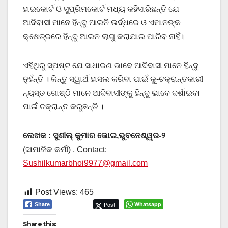
ହାଇକୋର୍ଟ ଓ ସୁପ୍ରିମକୋର୍ଟ ମଧ୍ୟ କହିସାରିଛନ୍ତି ଯେ
ଆଦିବାସୀ ମାନେ ହିନ୍ଦୁ ଆଇନି ଉର୍ଦ୍ଧରେ ଓ ଏମାନଙ୍କ
କ୍ଷେତ୍ରରେ ହିନ୍ଦୁ ଆଇନ ଲାଗୁ କରାଯାଇ ପାରିବ ନାହିଁ।
ଏହିଥିରୁ ସ୍ପଷ୍ଟ ଯେ ସାଧାରଣ ଭାବେ ଆଦିବାସୀ ମାନେ ହିନ୍ଦୁ
ନୁହଁନ୍ତି । କିନ୍ତୁ ସ୍ୱାର୍ଥ ହାସଲ କରିବା ପାଇଁ କୁ-ଚକ୍ରାନ୍ତକାରୀ
ନ୍ୟସ୍ତ ଗୋଷ୍ଠି ମାନେ ଆଦିବାସୀଙ୍କୁ ହିନ୍ଦୁ ଭାବେ ଦର୍ଶାଇବା
ପାଇଁ ଚକ୍ରାନ୍ତ କରୁଛନ୍ତି ।
ଲେଖକ : ସୁଶୀଲ୍ କୁମାର ଭୋଇ,ଭୁବନେଶ୍ୱର-୨
(ସାମାଜିକ କର୍ମୀ) , Contact:
Sushilkumarbhoi9977@gmail.com
Post Views:
465
Post
Whatsapp
Share
Share this: