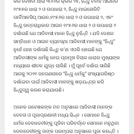
କରି ଦେଖିବା ଧାରା ୩୬୬ର କ୍ଲଜ ୨୫, ହିନ୍ଦୁ ବିବାହ ଆଇନର
୧୯୫୫ର ଧାରା ୨ ଓ ଉପଧାରା ୨, ହିନ୍ଦୁ ମାଇନୋରିଟି
ଗାର୍ଡିଆନସିପ୍ ଆଇନ,୧୯୫୬ର ଧାରା ୨ ଓ ଉପଧାରା ୨, ଏବଂ
ହିନ୍ଦୁ ଉତ୍ତରାଧିକାର ଆଇନ ୧୯୫୬ର ଧାରା ୨ ଓ ଉପଧାରା ୨
ଦର୍ଶାଇଛି ଯେ ଆଦିବାସୀ ମାନେ ହିନ୍ଦୁ ନୁହଁନ୍ତି । ଯଦି ଦେଶର
ସମ୍ବିଧାନ ଓ ଆଇନ ବ୍ୟବସ୍ଥା ଆଦିବାସୀ ମାନଙ୍କୁ “ହିନ୍ଦୁ”
ନୁହେଁ ଯାହା ଦର୍ଶାଉଛି କିନ୍ତୁ କ’ଣ ଏପରି ହୋଇଛି ଯେ
ଆଦିବାସୀଙ୍କ ଧର୍ମକୁ ନେଇ ପ୍ରମୂଖ ବିଚାର ଧାରାର ମୁଖ୍ୟଙ୍କ
ମଧ୍ୟରେ ଶୀତଳ ଯୁଦ୍ଧ ଚାଲିଛି । ମୁଁ ପୂର୍ବେ ଦର୍ଶାଇ ସାରିଛି
ଆଗକୁ ୨୦୨୧ ଜନଗଣନାରେ ”ହିନ୍ଦୁ ଧର୍ମକୁ” ସଂଖ୍ୟାଗରିଷ୍ଠ
ଦର୍ଶାଇବା ପାଇଁ ଆଦିବାସୀ ମାନଙ୍କୁ ଷଡ଼ଯନ୍ତ୍ର କରି
ହିନ୍ଦୁତ୍ୱ କରଣ କରାଯାଉଛି।
ଅନେକ ଗବେଷକଙ୍କ ମତ ଅନୁସାରେ ଆଦିବାସୀ ମାନଙ୍କ
ଦେବତା ଓ ପୂଜାପ୍ରଣାଳୀ ମଧ୍ୟ ଭିନ୍ନ । ସେମାନେ ହିନ୍ଦୁ
ଧର୍ମର ଦେବାଦେବୀଙ୍କୁ ପୂଜିବା ପରିବର୍ତ୍ତେ ସେମାନେ ମନୁଥିବା
ଦେବାଦେବୀଙ୍କୁ ତାଙ୍କ ପରମ୍ପରା ଅନୁସାରେ ପୂଜା କରନ୍ତି ।