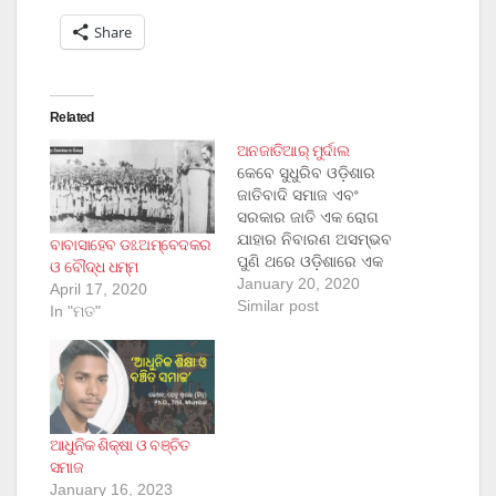
Share
Related
ଅନଜାତିଆର୍ ମୁର୍ଦାଲ
କେବେ ସୁଧୁରିବ ଓଡ଼ିଶାର
ଜାତିବାଦି ସମାଜ ଏବଂ
ସରକାର ଜାତି ଏକ ରୋଗ
ଯାହାର ନିବାରଣ ଅସମ୍ଭବ
ବାବାସାହେବ ଡଃ.ଅମ୍ବେଦକର
ପୁଣି ଥରେ ଓଡ଼ିଶାରେ ଏକ
ଓ ବୌଦ୍ଧ ଧମ୍ମ
ଲଜ୍ୟା ଜନକ ଦୂର୍ଷ୍ୟ
January 20, 2020
April 17, 2020
ଦେଖିବାକୁ ମିଳିଛି । ୨୦୨୦
Similar post
In "ମତ"
ନୂଆବର୍ଷ ଆରମ୍ଭ ରେ
ଦେଖିବାକୁ ମିଳିଛି ସେହି ଘୃନ୍ୟ
ଜାତି ବ୍ୟବସ୍ଥା ଯାହା
ବ୍ରାହ୍ମଣବାଦୀ ମାନସିକତାର
ଏକ ଦାନ । ଜାତି ବ୍ୟବସ୍ଥା
ଏକ ବ୍ୟାଧି, ଏହା ଏପରି ଏକ
ଆଧୁନିକ ଶିକ୍ଷା ଓ ବଞ୍ଚିତ
ବ୍ୟବସ୍ଥା ଯାହା ମଣିଷ
ସମାଜ
ଜନ୍ମ…
January 16, 2023