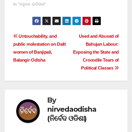
In "ବହୁଜନ ଇତିହାସ"
Post
Untouchability, and
Used and Abused of
public molestation on Dalit
Bahujan Labour:
navigation
women of Banjipali,
Exposing the State and
Balangir Odisha
Crocodile Tears of
Political Classes
By
nirvedaodisha
(ନିର୍ବେଦ ଓଡିଶା)