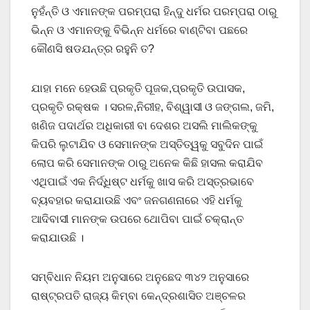
ନୁହଁନ୍ତି ଓ ଏମାନଙ୍କ ପରମ୍ପରା ହିନ୍ଦୁ ଧର୍ମର ପରମ୍ପରା ଠାରୁ
ଭିନ୍ନ ଓ ଏମାନଙ୍କୁ ବିଭିନ୍ନ ଧର୍ମରେ ବାଣ୍ଟିବା ପଛରେ
କୌଣସି ଷଡଯନ୍ତ୍ର ରହୁନି ତ?
ଯାହା ମନେ ହେଉଛି ପ୍ରକୃତି ପୂଜକ,ପ୍ରକୃତି ଉପାସକ,
ପ୍ରକୃତି ରକ୍ଷକ । ସରଳ,ନିରୀହ, ବିଶ୍ୱାସୀ ଓ ଜଙ୍ଗଲ, ଜମି,
ଖଣିଜ ପଦାର୍ଥର ଅଧିକାରୀ ବା ଦେଶର ଅସଲି ମାଲିକଙ୍କୁ
କିପରି ଲୁଟାଯିବ ଓ ସେମାନଙ୍କ ଅସ୍ତିତ୍ୱକୁ ସବୁଦିନ ପାଇଁ
ଲୋପ କରି ସେମାନଙ୍କ ଠାରୁ ଅନେକ କିଛି ହାସଲ କରାଯିବ
ଏଥିପାଇଁ ଏକ ନିର୍ଦ୍ଧିଷ୍ଟ ଧର୍ମକୁ ଖାସ କରି ଅସ୍ତ୍ରଭାବେ
ବ୍ୟବହାର କରାଯାଉଛି ଏବଂ ଜନଗଣନାରେ ଏହି ଧର୍ମକୁ
ଆଦିବାସୀ ମାନଙ୍କ ଉପରେ ଥୋପିବା ପାଇଁ ଚକ୍ରାନ୍ତ
କରାଯାଉଛି ।
ସମ୍ବିଧାନ ନିୟମ ଅନୁସାରେ ଅନୁଛେଦ ୩୪୨ ଅନୁସାରେ
ରାଷ୍ଟ୍ରପତି ରାଜ୍ୟ କିମ୍ବା କେନ୍ଦ୍ରଶାସିତ ଅଞ୍ଚଳର