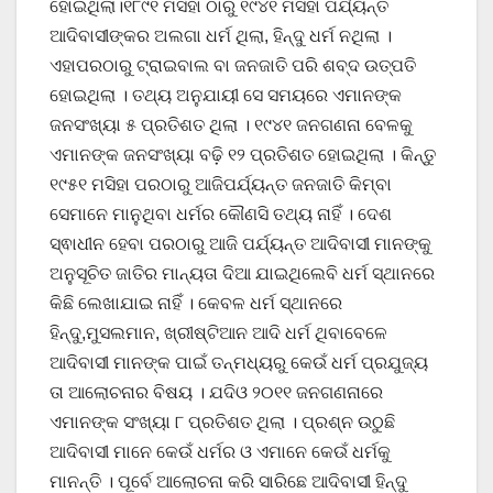
ହୋଇଥିଲା।୧୮୯୧ ମସିହା ଠାରୁ ୧୯୪୧ ମସିହା ପର୍ଯ୍ୟନ୍ତ
ଆଦିବାସୀଙ୍କର ଅଲଗା ଧର୍ମ ଥିଲା, ହିନ୍ଦୁ ଧର୍ମ ନଥିଲା ।
ଏହାପରଠାରୁ ଟ୍ରାଇବାଲ ବା ଜନଜାତି ପରି ଶବ୍ଦ ଉତ୍ପତି
ହୋଇଥିଲା । ତଥ୍ୟ ଅନୁଯାୟୀ ସେ ସମୟରେ ଏମାନଙ୍କ
ଜନସଂଖ୍ୟା ୫ ପ୍ରତିଶତ ଥିଲା । ୧୯୪୧ ଜନଗଣନା ବେଳକୁ
ଏମାନଙ୍କ ଜନସଂଖ୍ୟା ବଢ଼ି ୧୨ ପ୍ରତିଶତ ହୋଇଥିଲା । କିନ୍ତୁ
୧୯୫୧ ମସିହା ପରଠାରୁ ଆଜିପର୍ଯ୍ୟନ୍ତ ଜନଜାତି କିମ୍ବା
ସେମାନେ ମାନୁଥିବା ଧର୍ମର କୌଣସି ତଥ୍ୟ ନାହିଁ । ଦେଶ
ସ୍ଵାଧୀନ ହେବା ପରଠାରୁ ଆଜି ପର୍ଯ୍ୟନ୍ତ ଆଦିବାସୀ ମାନଙ୍କୁ
ଅନୁସୂଚିତ ଜାତିର ମାନ୍ୟତା ଦିଆ ଯାଇଥିଲେବି ଧର୍ମ ସ୍ଥାନରେ
କିଛି ଲେଖାଯାଇ ନାହିଁ । କେବଳ ଧର୍ମ ସ୍ଥାନରେ
ହିନ୍ଦୁ,ମୁସଲମାନ, ଖ୍ରୀଷ୍ଟିଆନ ଆଦି ଧର୍ମ ଥିବାବେଳେ
ଆଦିବାସୀ ମାନଙ୍କ ପାଇଁ ତନ୍ମଧ୍ୟରୁ କେଉଁ ଧର୍ମ ପ୍ରଯୁଜ୍ୟ
ତା ଆଲୋଚନାର ବିଷୟ । ଯଦିଓ ୨୦୧୧ ଜନଗଣନାରେ
ଏମାନଙ୍କ ସଂଖ୍ୟା ୮ ପ୍ରତିଶତ ଥିଲା । ପ୍ରଶ୍ନ ଉଠୁଛି
ଆଦିବାସୀ ମାନେ କେଉଁ ଧର୍ମର ଓ ଏମାନେ କେଉଁ ଧର୍ମକୁ
ମାନନ୍ତି । ପୂର୍ବେ ଆଲୋଚନା କରି ସାରିଛେ ଆଦିବାସୀ ହିନ୍ଦୁ