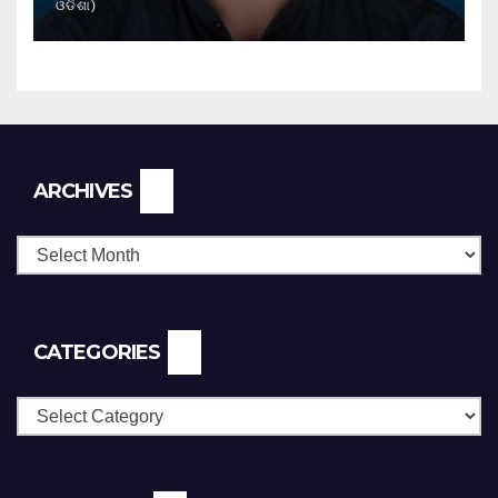
ଓଡିଶା)
Archives
ARCHIVES
CATEGORIES
Categories