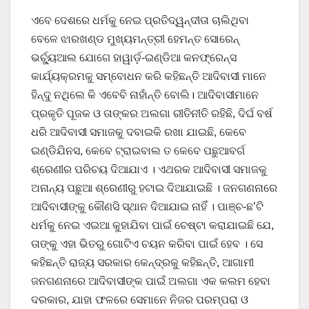
ଏବେ ଦେଶରେ ଧର୍ମକୁ ନେଇ ପ୍ରତିଦ୍ୱନ୍ଦୀତା ଚାଲିଥିବା
ବେଳେ ଝାରଖଣ୍ଡ ମୁଖ୍ୟମନ୍ତ୍ରୀ ହେମନ୍ତ ସୋରେନ୍
ଭର୍ଚ୍ୟୁଆଲ ଯୋଗେ ହାୱାର୍ଡ଼-ଇଣ୍ଡିଆ କନଫ୍ରେନ୍ସ
କାର୍ଯ୍ୟକ୍ରମକୁ ସମ୍ବୋଧନ କରି କହିଛନ୍ତି ଆଦିବାସୀ ମାନେ
ହିନ୍ଦୁ ନଥିଲେ କି ଏବେବି ନାହାଁନ୍ତି ବୋଲି। ଆଦିବାସୀମାନେ
ପ୍ରକୃତି ପୂଜକ ଓ ତାଙ୍କର ଅଲଗା ରୀତିନୀତି ରହିଛି, ଦିର୍ଘ ବର୍ଷ
ଧରି ଆଦିବାସୀ ସମାଜକୁ ଦବାଇକି ରଖା ଯାଇଛି, କେବେ
ଇଣ୍ଡିଯିନସ, କେବେ ଟ୍ରାଇବାଲ ତ କେବେ ପଛୁଆବର୍ଗ
ଶ୍ରେଣୀର ପରିଚୟ ଦିଆଯାଏ । ଏଥରକ ଆଦିବାସୀ ସମାଜକୁ
ଅନାନ୍ୟ ପଛୁଆ ଶ୍ରେଣୀରୁ ହଟାଇ ଦିଆଯାଇଛି । ଜନଗଣନାରେ
ଆଦିବାସୀଙ୍କୁ କୌଣସି ସ୍ଥାନ ଦିଆଯାଇ ନାହିଁ । ପାଞ୍ଚ-ଛ’ଟି
ଧର୍ମକୁ ନେଇ ଏଇଆ କୁହାଯିବା ପାଇଁ ଚେଷ୍ଟା କରାଯାଇଛି ଯେ,
ତାଙ୍କୁ ଏହା ଭିତରୁ ଗୋଟିଏ ଚୟନ କରିବା ପାଇଁ ହେବ । ସେ
କହିଛନ୍ତି ରାଜ୍ୟ ସରକାର କେନ୍ଦ୍ରକୁ କହିଛନ୍ତି, ଆଗାମୀ
ଜନଗଣନାରେ ଆଦିବାସୀଙ୍କ ପାଇଁ ଅଲଗା ଏକ କଲମ ହେବା
ଦରକାର, ଯାହା ଫଳରେ ସେମାନେ ନିଜର ପରମ୍ପରା ଓ