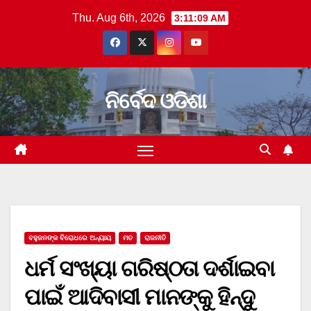
Skip
Thu. Aug 6th, 2026
3:11:10 AM
to
content
ନିର୍ବେଦ ଓଡିଶା
ବହୁଜନଙ୍କ ବିରୋଧରେ ଅନ୍ୟାୟ
ମତ
ରାଜନୀତି
ଧର୍ମ ସଂଖ୍ୟା ଗରିଷ୍ଠତା ଦର୍ଶାଇବା
ପାଇଁ ଆଦିବାସୀ ମାନଙ୍କୁ ହିନ୍ଦୁ