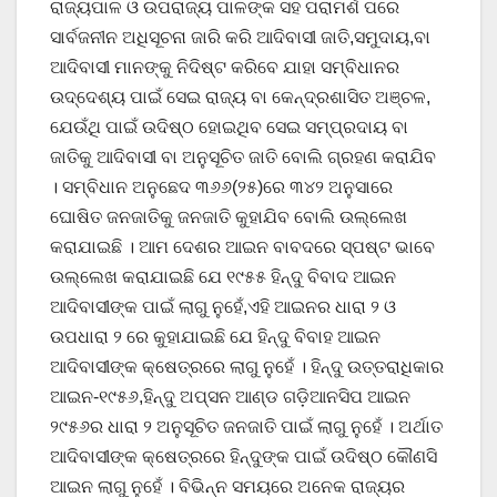
ରାଜ୍ୟପାଳ ଓ ଉପରାଜ୍ୟ ପାଳଙ୍କ ସହ ପରାମର୍ଶ ପରେ
ସାର୍ବଜନୀନ ଅଧିସୂଚନା ଜାରି କରି ଆଦିବାସୀ ଜାତି,ସମୁଦାୟ,ବା
ଆଦିବାସୀ ମାନଙ୍କୁ ନିଦିଷ୍ଟ କରିବେ ଯାହା ସମ୍ବିଧାନର
ଉଦ୍ଦେଶ୍ୟ ପାଇଁ ସେଇ ରାଜ୍ୟ ବା କେନ୍ଦ୍ରଶାସିତ ଅଞ୍ଚଳ,
ଯେଉଁଥି ପାଇଁ ଉଦିଷ୍ଠ ହୋଇଥିବ ସେଇ ସମ୍ପ୍ରଦାୟ ବା
ଜାତିକୁ ଆଦିବାସୀ ବା ଅନୁସୂଚିତ ଜାତି ବୋଲି ଗ୍ରହଣ କରାଯିବ
। ସମ୍ବିଧାନ ଅନୁଛେଦ ୩୬୬(୨୫)ରେ ୩୪୨ ଅନୁସାରେ
ଘୋଷିତ ଜନଜାତିକୁ ଜନଜାତି କୁହାଯିବ ବୋଲି ଉଲ୍ଲେଖ
କରାଯାଇଛି । ଆମ ଦେଶର ଆଇନ ବାବଦରେ ସ୍ପଷ୍ଟ ଭାବେ
ଉଲ୍ଲେଖ କରାଯାଇଛି ଯେ ୧୯୫୫ ହିନ୍ଦୁ ବିବାଦ ଆଇନ
ଆଦିବାସୀଙ୍କ ପାଇଁ ଲାଗୁ ନୁହେଁ,ଏହି ଆଇନର ଧାରା ୨ ଓ
ଉପଧାରା ୨ ରେ କୁହାଯାଇଛି ଯେ ହିନ୍ଦୁ ବିବାହ ଆଇନ
ଆଦିବାସୀଙ୍କ କ୍ଷେତ୍ରରେ ଲାଗୁ ନୁହେଁ । ହିନ୍ଦୁ ଉତ୍ତରାଧିକାର
ଆଇନ-୧୯୫୬,ହିନ୍ଦୁ ଅପ୍ସନ ଆଣ୍ଡ ଗଡ଼ିଆନସିପ ଆଇନ
୨୯୫୬ର ଧାରା ୨ ଅନୁସୂଚିତ ଜନଜାତି ପାଇଁ ଲାଗୁ ନୁହେଁ । ଅର୍ଥାତ
ଆଦିବାସୀଙ୍କ କ୍ଷେତ୍ରରେ ହିନ୍ଦୁଙ୍କ ପାଇଁ ଉଦିଷ୍ଠ କୌଣସି
ଆଇନ ଲାଗୁ ନୁହେଁ । ବିଭିନ୍ନ ସମୟରେ ଅନେକ ରାଜ୍ୟର