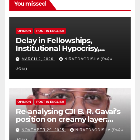
You missed
OPINION
POST IN ENGLISH
Delay in Fellowships,
Institutional Hypocrisy,
Research setbacks: A Hidden
MARCH 2, 2026
NIRVEDAODISHA (ନିର୍ବେଦ
Crisis in Odisha’s Higher
ଓଡିଶା)
Education
OPINION
POST IN ENGLISH
Re-analysing CJI B. R. Gavai’s
position on creamy layer:
Issues and implication
NOVEMBER 29, 2025
NIRVEDAODISHA (ନିର୍ବେଦ
ଓଡିଶା)