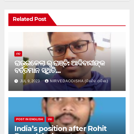
Related Post
ମତ
ରାଉରକେଲା ରୁ ରାଞ୍ଚି: ଆଦିବାସୀଙ୍କ
ବର୍ତ୍ତମାନ ସ୍ଥିତି…
JUL 9, 2023
NIRVEDAODISHA (ନିର୍ବେଦ ଓଡିଶା)
POST IN ENGLISH
ମତ
India’s position after Rohit