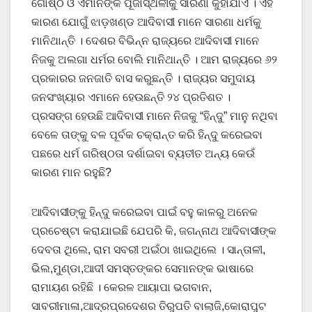
ଗୋଷ୍ଠି ଓ ଏମାନଙ୍କ ପୂଜାସ୍ଥଳୀକୁ ସାରଣା କୁହାଯାଏ । ଏହି
କାରଣ ଯୋଗୁଁ ଝାଡ଼ଖଣ୍ଡ ଆଦିବାସୀ ମାନେ ସାରଣା ଧର୍ମକୁ
ମାନିଥାନ୍ତି । ଦେଶର ବିଭିନ୍ନ ରାଜ୍ୟରେ ଆଦିବାସୀ ମାନେ
ନିଜକୁ ଅଲଗା ଧର୍ମର ବୋଲି ମାନିଥାନ୍ତି । ଆମ ରାଜ୍ୟରେ ୬୨
ପ୍ରକାରର ଜନଜାତି ବାସ କରୁଛନ୍ତି । ରାଜ୍ୟର ସମୁଦାୟ
ଜନସଂଖ୍ୟାର ଏମାନେ ହେଉଛନ୍ତି ୨୪ ପ୍ରତିଶତ ।
ପ୍ରସଙ୍ଗ ହେଉଛି ଆଦିବାସୀ ମାନେ ନିଜକୁ “ହିନ୍ଦୁ” ମାନୁ ନଥିବା
ବେଳେ ତାଙ୍କୁ ବଳ ପୂର୍ବକ ଚକ୍ରାନ୍ତ କରି ହିନ୍ଦୁ କରେଇବା
ପଛରେ ଧର୍ମ ଗରିଷ୍ଠତା ଦର୍ଶାଇବା ବ୍ୟତୀତ ଅନ୍ୟ କେଉଁ
କାରଣ ମାନ ରହୁଛି?
ଆଦିବାସୀଙ୍କୁ ହିନ୍ଦୁ କରେଇବା ପାଇଁ ବହୁ କାଳରୁ ଅନେକ
ପ୍ରଚେଷ୍ଟା କରାଯାଇଛି ଯେପରି କି, ଜଗନ୍ନାଥ ଆଦିବାସୀଙ୍କ
ଦେବତା ଥିଲେ, ରାମ ସବରୀ ଅଇଁଠା ଖାଇଥିଲେ । ସାନ୍ତାଳୀ,
ଭିଲ,ମୁଣ୍ଡା,ଆଦୀ ସମସ୍ତଙ୍କର ସେମାନଙ୍କ ଭାଷାରେ
ରାମାୟଣ ରହିଛି । କେରଳ ଆୟାପା ଭଗବାନ,
ସାବରୀମାଳା,ଆଦ୍ରପ୍ରଦେଶର ତିରୁପତି ବାଲାଜି,କୋରାପୁଟ