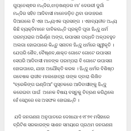
ଗୁପ୍ତେଶ୍ଵର ମନ୍ଦିର,ଝାଡ଼ଖଣ୍ଡର ମା’ ଦେଉରୀ ଦୁର୍ଗା
ମନ୍ଦିର ସହିତ ଆଦିବାସୀ ମାନେଜଡ଼ିତ ଥିବା ଉଦାହରଣ
ଦିଆଗଲେ ବି ଏହା ଅନ୍ୟଏକ ପ୍ରସଙ୍ଗ । ଏହାବ୍ୟତୀତ ଅନ୍ୟ
କିଛି ବ୍ୟକ୍ତିମାନେ ଦାବିକରନ୍ତି ପ୍ରକୃତି ପୂଜା ହିନ୍ଦୁ ଧର୍ମ
ପରମ୍ପରାର ଅଭିର୍ଣ୍ଣ ଅଙ୍ଗ, ଉପାସନା ପଦ୍ଧତି ଅଳ୍ପବହୁତ
ଅଲଗା ହୋଇପାରେ କିନ୍ତୁ ସନାତନ ହିନ୍ଦୁ ଧର୍ମରେ ସ୍ୱୀକୃତି ।
ଯେପରି ଶୈବ, ବୈଷ୍ଣବ,ଶାକ୍ତ ଗୋଟେ ଗୋଟେ ଉପାସନା
ସେପରି ଆଦିବାସୀ ମାନଙ୍କ ପରମ୍ପରା ବି ଗୋଟେ ଉପାସନା
ହୋଇପାରେ, ଯାହା ଅଯୌକ୍ତି କରକ । ହିନ୍ଦୁ ଧର୍ମର ବିଶିଷ୍ଠ
ଗବେଷକ ରାଜୀବ ମାଲହୋତ୍ରା ତାଙ୍କ ଦ୍ବାରା ଲିଖିତ
“ବ୍ରେକିଙ୍ଗ ଇଣ୍ଡିଆ” ପୁସ୍ତକରେ ଆଦିବାସୀଙ୍କୁ ହିନ୍ଦୁ
କରେଇବା ପାଇଁ ଅନେକ ବିଷୟ ବସ୍ତୁକୁ ଚିତ୍ରଣ କରିଥିଲେ
ହେଁ ସେଥିରେ ସେ ଅସଫଳ ହୋଇଛନ୍ତି ।
ଯଦି ଜନଗଣନା ଅନୁପାତରେ ଦେଖାଯାଏ ୧୮୭୧ ମସିହାରେ
ବ୍ରିଟିଶ ସରକାରଙ୍କ ସାଶନ ସମୟରେ ପ୍ରଥମ ଜନଗଣନା