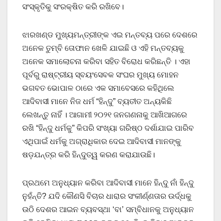
ସଂସ୍କୃତିକୁ ସଂରକ୍ଷିତ କରି ରଖିବେ।
ଝାରଖଣ୍ଡ ମୁଖ୍ୟମନ୍ତ୍ରୀଙ୍କ ଏଇ ମନ୍ତବ୍ୟ ପରେ ଦେଶରେ
ଅନେକ ତୁମ୍ବି ତୋଫାନ ଖେଳି ଯାଇଛି ଓ ଏହି ମନ୍ତବ୍ୟକୁ
ଅନେକ ସମାଲୋଚନା କରିବା ସହିତ ବିରୋଧ କରିଛନ୍ତି । ଏହା
ପୂର୍ବରୁ ରାଷ୍ଟ୍ରୀୟ ସ୍ବୟଂସେବକ ସଂଘର ମୁଖ୍ୟ ମୋହନ
ଭଗବତ ଭୋପାଳ ଠାରେ ଏକ ସମାବେସରେ କହିଥିଲେ
ଆଦିବାସୀ ମାନେ ନିଜ ଧର୍ମ “ହିନ୍ଦୁ” ବ୍ୟତୀତ ଅନ୍ୟକିଛି
ଲେଖନ୍ତୁ ନାହିଁ । ଆଗାମୀ ୨୦୨୧ ଜନଗଣନାକୁ ଆଖିଆଗରେ
ରଖି “ହିନ୍ଦୁ ଧର୍ମକୁ” କିପରି ସଂଖ୍ୟା ଗରିଷ୍ଠ ଦର୍ଶାଯାଇ ପାରିବ
ଏଥିପାଇଁ ଧର୍ମକୁ ଅଗ୍ରାଧିକାର ଦେଇ ଆଦିବାସୀ ମାନଙ୍କୁ
ଷଡ଼ଯନ୍ତ୍ର କରି ହିନ୍ଦୁତ୍ୱ କରଣ କରାଯାଉଛି।
ପ୍ରଥମେ ଅନୁଧ୍ୟାନ କରିବା ଆଦିବାସୀ ମାନେ ହିନ୍ଦୁ ନାଁ ହିନ୍ଦୁ
ନୁହଁନ୍ତି? ଯଦି କୌଣସି ବିଚାର ଧାରାର ସଂକୀର୍ଣ୍ଣତାର ଉର୍ଦ୍ଧକୁ
ଉଠି ଦେଶର ଆଇନ ବ୍ୟବସ୍ଥା ‘ବା’ ସମ୍ବିଧାନକୁ ଅନୁଧ୍ୟାନ