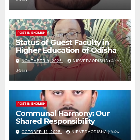
POST IN ENGLISH
Status of Guest Faculty in
Higher Education of Odisha
NOVEMBER 9, 2025
NIRVEDAODISHA (ନିର୍ବେଦ
ଓଡିଶା)
POST IN ENGLISH
Communal Harmony: Our
Shared Responsibility
OCTOBER 11, 2025
NIRVEDAODISHA (ନିର୍ବେଦ