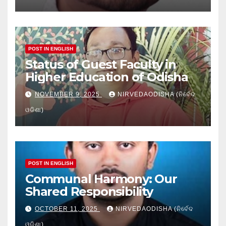
POST IN ENGLISH
Status of Guest Faculty in
Higher Education of Odisha
NOVEMBER 9, 2025
NIRVEDAODISHA (ନିର୍ବେଦ
ଓଡିଶା)
POST IN ENGLISH
Communal Harmony: Our
Shared Responsibility
OCTOBER 11, 2025
NIRVEDAODISHA (ନିର୍ବେଦ
ଓଡିଶା)