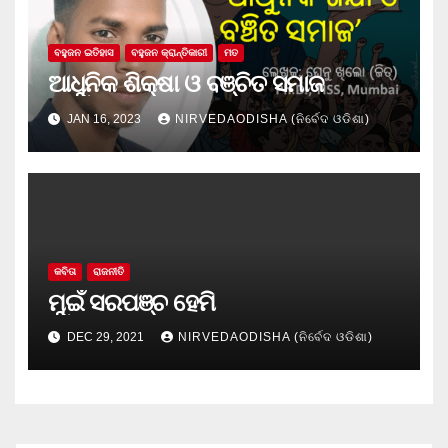
ବହୁଜନ ଇତିହାସ
ବହୁଜନ କ୍ରାନ୍ତିକାରୀ
ମତ
ଆଧୁନିକ ଶିକ୍ଷା ଓ ବଞ୍ଚିତ ସମାଜ
JAN 16, 2023
NIRVEDAODISHA (ନିର୍ବେଦ ଓଡିଶା)
କବିତା
ରାଜନୀତି
ମୁଇଁ ସରପଞ୍ଚ ହେମି
DEC 29, 2021
NIRVEDAODISHA (ନିର୍ବେଦ ଓଡିଶା)