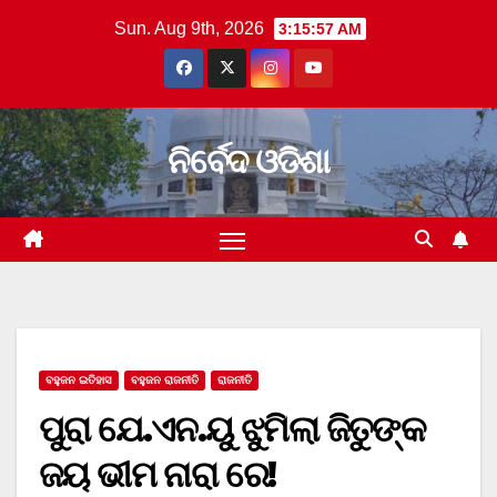
Skip
Sun. Aug 9th, 2026
3:15:57 AM
to
content
ନିର୍ବେଦ ଓଡିଶା
ବହୁଜନ ଇତିହାସ
ବହୁଜନ ରାଜନୀତି
ରାଜନୀତି
ପୁରା ଯେ.ଏନ.ୟୁ ଝୁମିଲା ଜିତୁଙ୍କ
ଜୟ ଭୀମ ନାରା ରେ!