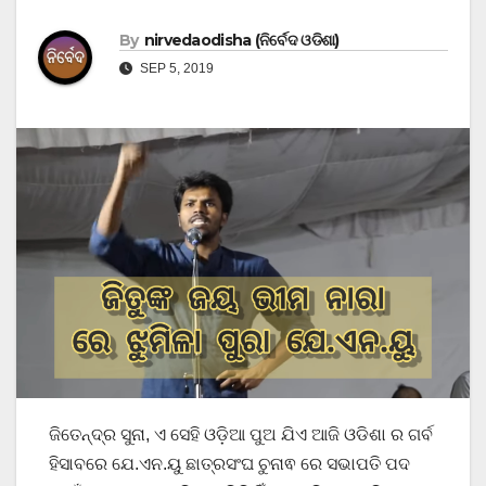
By
nirvedaodisha (ନିର୍ବେଦ ଓଡିଶା)
SEP 5, 2019
ଜିତେନ୍ଦ୍ର ସୁନା, ଏ ସେହି ଓଡ଼ିଆ ପୁଅ ଯିଏ ଆଜି ଓଡିଶା ର ଗର୍ବ
ହିସାବରେ ଯେ.ଏନ.ୟୁ ଛାତ୍ରସଂଘ ଚୁନାଵ ରେ ସଭାପତି ପଦ