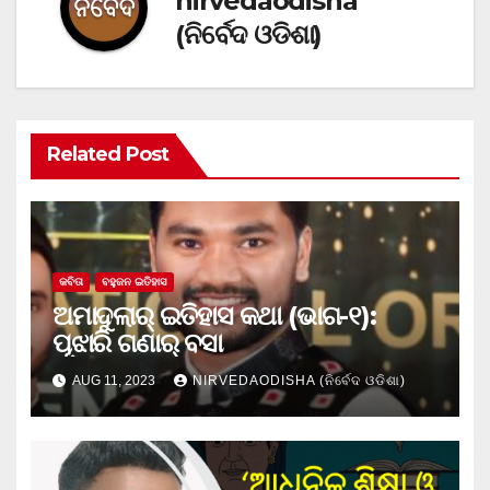
nirvedaodisha
(ନିର୍ବେଦ ଓଡିଶା)
Related Post
କବିତା
ବହୁଜନ ଇତିହାସ
ଅମାଦୁଲାର୍ ଇତିହାସ କଥା (ଭାଗ-୧):
ପୂଝାରି ଗଣାର୍ ବସା
AUG 11, 2023
NIRVEDAODISHA (ନିର୍ବେଦ ଓଡିଶା)