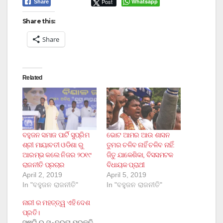
Post
Whatsapp
Share
Share this:
Share
Related
ବହୁଜନ ସମାଜ ପାର୍ଟି ସୁପ୍ରିମ
ଭୋଟ ଆମର ଆଉ ଶାସନ
ଶ୍ରୀ ମାୟାବତୀ ଓଡିଶା ରୁ
ତୁମର ଚଳିବ ନାହିଁ ଚଳିବ ନାହିଁ:
ଆରମ୍ଭ କଲେ ନିଜର ୨୦୧୯
ଜିତୁ ଯାକେଶିକା, ବିସସମଟକ
ରାଜନୀତି ପ୍ରଚାର
ବିଧାୟକ ପ୍ରାଥୀ
April 2, 2019
April 5, 2019
In "ବହୁଜନ ରାଜନୀତି"
In "ବହୁଜନ ରାଜନୀତି"
ନାରୀ ର ମହତ୍ତ୍ୱ ଏହି ଦେଶ
ପ୍ରତି।
ସୃଷ୍ଟି ର ସୁନ୍ଦରତା ପ୍ରକୃତି