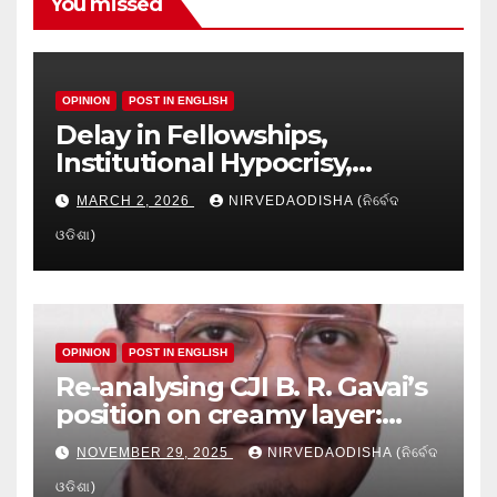
You missed
OPINION
POST IN ENGLISH
Delay in Fellowships,
Institutional Hypocrisy,
Research setbacks: A Hidden
MARCH 2, 2026
NIRVEDAODISHA (ନିର୍ବେଦ
Crisis in Odisha’s Higher
ଓଡିଶା)
Education
OPINION
POST IN ENGLISH
Re-analysing CJI B. R. Gavai’s
position on creamy layer:
Issues and implication
NOVEMBER 29, 2025
NIRVEDAODISHA (ନିର୍ବେଦ
ଓଡିଶା)