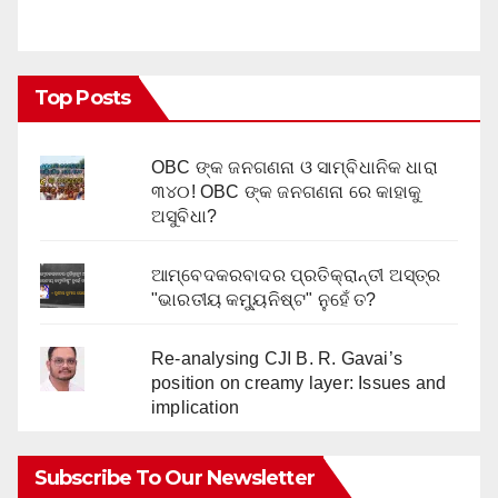
Top Posts
OBC ଙ୍କ ଜନଗଣନା ଓ ସାମ୍ବିଧାନିକ ଧାରା
୩୪୦! OBC ଙ୍କ ଜନଗଣନା ରେ କାହାକୁ
ଅସୁବିଧା?
ଆମ୍ବେଦକରବାଦର ପ୍ରତିକ୍ରାନ୍ତୀ ଅସ୍ତ୍ର
"ଭାରତୀୟ କମ୍ୟୁନିଷ୍ଟ" ନୁହେଁ ତ?
Re-analysing CJI B. R. Gavai’s
position on creamy layer: Issues and
implication
Subscribe To Our Newsletter