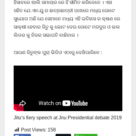
ହିସାବରେ ଖାଲି ସମାଚାର ରେ ହିଁ ସୀମିତ କରିଦେବେ । ଏହା
ସହିତ ଯେ.ଏନ.ୟୁ ର ଛାତ୍ରଛାତ୍ରୀ ପାଖରେ ମଧ୍ୟ ଗୋଟେ
ସୁଯୋଗ ଅଛି ଯେ ସେମାନେ ମଧ୍ୟ ଏହି ଇତିହାସ ର କ୍ଷଣ ରେ
ସାକ୍ଷୀ ହେବାର ଜିତୁ କୁ ଭୋଟ ଦେଇ ଗୋଟେ ମଜଦୁର ଓ ଭଲ
ଲିଡର କୁ ନିଜର ସଭାପତି ବାଛିବାର ।
ଆପଣ ଜିତୁଙ୍କ ପୁରା ଭିଡିଓ ଏଠାରୁ ଦେଖିପାରିବେ :
Jitu’s fiery speech at Jnu Presidential debate 2019
Post Views:
158