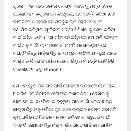
ଥିଲେ । ଏହା ସହିତ ଢୋଂଗି ଲେଫ୍ଟ ଏକତା କୁ ମଧ୍ୟ ତୀବ୍ର
ଆଲୋଚନା କରିଥିଲେ ସେ କହିଥିଲେ; ଯଦି ମାର୍କ୍ସ ରହିଥାନ୍ତେ
ଭାରତରେ ତାହେଲେ ସେ ମଜଦୁର ଙ୍କ ସହିତ ଦେଶରେ
ସ୍ଥାପିତ କରିଥିବା ପୁଂଜିବାଦ ସଂସ୍ଥା ସିପିଏମ କୁ ଶେଷ କରିବା
ପାଇଁ କହିଥାନ୍ତେ । ଏହା ସହିତ ସେ କହିଥିଲେ ଯେ ଯଦି ଲେଫ୍ଟ
ମାର୍କ୍ସ କୁ ଖାଲି ଚା ଗପସବ ବା ରାତ୍ରି ମନୋରଞ୍ଜନ ରେ
ରଖନ୍ତି କିନ୍ତୁ ମାର୍କ୍ସ ଜିତୁ ବା ତାଙ୍କର ଭଳିଆ ମଜଦୂର ମାନେ
ମାର୍କ୍ସ କୁ ନିଜର ସଂଘର୍ଷର ଗୋଟେ ଲିଡ଼ର ମାନନ୍ତି ଯେମିତିକି
ବାବାସାହେବ ଙ୍କୁ ମାନନ୍ତି ।
ଯେ.ଏନ.ୟୁ ର ସଭାପତି ପାଇଁ ଭୋଟିଂ ୬ ତାରିଖରେ ହେବ ଆଉ
୮ ତାରିଖ ରେ ନିର୍ବାଚନ ଫଳାଫଳ ଜଣାପଡିବା । ଦେଖିବାକୁ
ହେବ ଯେ କ’ଣ ଓଡିଶା ର ରହୁଥିବା ପାଖାପାଖି ୪୦୦ ଛାତ୍ର
ଛାତ୍ରୀ ଜିତୁ ଙ୍କୁ ଓଡ଼ିଆ ପୁଅ ଆଉ ତାଙ୍କର ବେଷ୍ଟ ସଭାପତି
କ୍ୟାଣ୍ଡିଡେଟ ହିସାବରେ ଭୋଟ କରିବେ ବା ସବୁଥର ପାଇଁ
ଏବେ ବି ସେମାନେ ଜିତୁ ଙ୍କୁ ଖାଲି ଗୋଟେ ଜାତି ବା ଶୋଷିତ