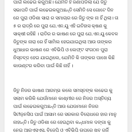
ପାଇଁ ଲଢେଇ କରୁଅଛି। ଯେମିତି ହିଁ ଜଣାପଡିଲା ଯେ ଜିତୁ
ସଭାପତି ପାଇଁ ଲଢେଇକରୁଅଛନ୍ତି ସେମିତି ସେ ଗୋଟେ ଦିନ
ରେ ପୁରା ଓଡିଶା ସାରା ର ସମାଚାର ରେ ଜିତୁ ଙ୍କ ନା ହିଁ ଥିଲା। ତା
୫ ର ରାତ୍ରି ରେ ପୁରା ଯେ.ଏନ.ୟୁ ଏହି ଇତିହାସ କ୍ଷଣ କୁ
ସାକ୍ଷୀ ରହିଛି । ରାତିର ର ଭାଷଣ ରେ ପୁରା ଯେ.ଏନ.ୟୁ କେବଳ
ଜିତୁଙ୍କ ନାରା ରେ ହିଁ ସାମିଲ ହେଇଯାଇଥିଲା ଆଉ ତାଙ୍କର
ଧୁଆଧାର ଭାଷଣ ରେ ଏବିଭିପି ଓ ଲେଫ୍ଟ ସଂଗଠନ ପୁରା
ନିସ୍ତବ୍ଦ ହେଇ ଯାଇଥିଲେ, ଯେମିତି କି ତାଙ୍କର ପାଖେ କିଛି
କାଉଣ୍ଟର କରିବା ପାଇଁ କିଛି ନାହିଁ ।
ଜିତୁ ନିଜର ଭାଷଣ ଆରମ୍ଭ କଲେ ସମସ୍ତଙ୍କ ଲଢେଇ କୁ
ସଲାମ କରିକି ଯେଉଁମାନେ କାଶ୍ମୀର ରେ ନିଜର ଅସ୍ତିତ୍ୟ
ପାଇଁ ଲଢେଇକରୁଅଛନ୍ତି ଆଉ ଯେଉମାନେ ନିଜର
ସିଟୀଜ଼ନସିପ ପାଇଁ ଆସାମ ରେ ସରକାର ବିରୋଧରେ ହାର ମାନୁ
ନାହାନ୍ତି। ଜିତୁ ଓଡିଶା ରେ ହେଇଥିବା କନ୍ଧମାଳ ଦଙ୍ଗା କୁ
ନେଇ ଆରଏସଏସ, ବିଜେପି ଓ ଏବିଭିପି ଉପରେ ଖୁବ ଗର୍ଜି