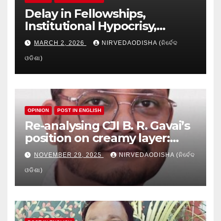
Delay in Fellowships,
Institutional Hypocrisy,
Research setbacks: A Hidden
MARCH 2, 2026
NIRVEDAODISHA (ନିର୍ବେଦ
Crisis in Odisha’s Higher
ଓଡିଶା)
Education
OPINION
POST IN ENGLISH
Re-analysing CJI B. R. Gavai’s
position on creamy layer:
Issues and implication
NOVEMBER 29, 2025
NIRVEDAODISHA (ନିର୍ବେଦ
ଓଡିଶା)