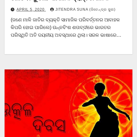
APRIL 5, 2020
JITENDRA SUNA (ଜିତେନ୍ଦ୍ର ସୁନା)
(ଜଣେ ମାଳି ଜାତିର ବ୍ୟକ୍ତି ସାମାଜିକ ପରିବର୍ତ୍ତନର ଆବାହକ
କିପରି ହୋଇ ପାରିଲେ) ଉନ୍ନବିଂଶ ଶତାବ୍ଦୀରେ ଭାରତର
ପରିସ୍ଥିତି ଅତି ଦୟନୀୟ ଅବସ୍ଥାରେ ଥିଲା। ସରଳ ଭାଷାରେ…