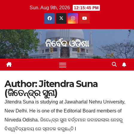
Skip
Sun. Aug 9th, 2026
12:15:46 PM
to
content
ନିର୍ବେଦ ଓଡିଶା
Author:
Jitendra Suna
(ଜିତେନ୍ଦ୍ର ସୁନା)
Jitendra Suna is studying at Jawaharlal Nehru University,
New Delhi. He is one of the Editorial Board members of
Nirveda Odisha. ଜିତେନ୍ଦ୍ର ସୁନା ବର୍ତ୍ତମାନ ଜବାହରଲାଲ ନେହରୁ
ବିଶ୍ୱବିଦ୍ୟାଳୟ ରେ ସ୍ନାତକ କରୁଛନ୍ତି I