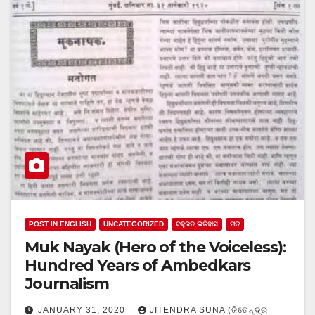
POST IN ENGLISH
UNCATEGORIZED
ବହୁଜନ ଇତିହାସ
ମତ
Muk Nayak (Hero of the Voiceless):
Hundred Years of Ambedkars
Journalism
JANUARY 31, 2020
JITENDRA SUNA (ଜିତେନ୍ଦ୍ର