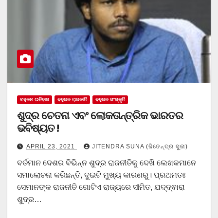
ବହୁଜନ ଇତିହାସ
ବହୁଜନ ରାଜନୀତି
ବହୁଜନ ସଂସ୍କୃତି
ଶୁଦ୍ର ଚେତନା ଏବଂ ଲୋକତାନ୍ତ୍ରିକ ଭାରତର
ଭବିଷ୍ୟତ !
APRIL 23, 2021
JITENDRA SUNA (ଜିତେନ୍ଦ୍ର ସୁନା)
ବର୍ତମାନ ଦେଶର ବିଭିନ୍ନ ଶୁଦ୍ର ରାଜନୀତିକୁ ଦେଖି ଲେଖକମାନେ
ସମାଲୋଚନା କରିଛନ୍ତି, ଦୁଇଟି ମୁଖ୍ୟ କାରଣରୁ। ପ୍ରଥମତଃ
ସେମାନଙ୍କ ରାଜନୀତି ଗୋଟିଏ ରାଜ୍ୟରେ ସୀମିତ, ଯଦ୍ଦ୍ଵାରା
ଶୁଦ୍ର…