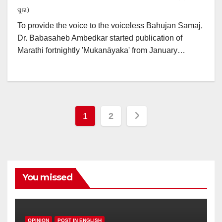
ସୁନା)
To provide the voice to the voiceless Bahujan Samaj,
Dr. Babasaheb Ambedkar started publication of
Marathi fortnightly 'Mukanāyaka' from January…
Posts
1
2
pagination
You missed
OPINION
POST IN ENGLISH