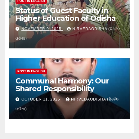
POST IN ENGLISH
Status of Guest Faculty in
Higher Education of Odisha
NOVEMBER 9, 2025
NIRVEDAODISHA (ନିର୍ବେଦ
ଓଡିଶା)
POST IN ENGLISH
Communal Harmony: Our
Shared Responsibility
OCTOBER 11, 2025
NIRVEDAODISHA (ନିର୍ବେଦ
ଓଡିଶା)