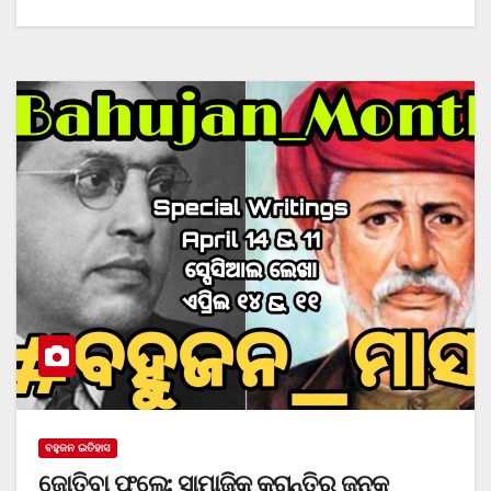
ବହୁଜନ ଇତିହାସ
ଜୋତିବା ଫୁଲେ: ସାମାଜିକ କ୍ରାନ୍ତିର ଜନକ