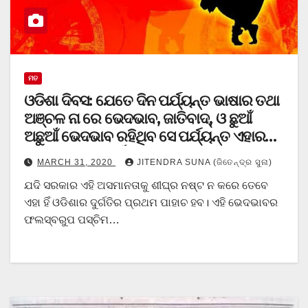
ମତ
ଓଡିଶା ଦିବସ: ଯେତେ ଦିନ ପର୍ଯ୍ୟନ୍ତ ଭାଷାର ତଥା
ଅଞ୍ଚଳ ନା ରେ ଭେଦଭାବ, ଜାତିବାଦ୍, ଓ ଛୁଆଁ
ଅଛୁଆଁ ଭେଦଭାବ ରହିଥିବ ସେ ପର୍ଯ୍ୟନ୍ତ ଏହାର
କୋଣସି ମୁଲ୍ୟ ନାହିଁ।
MARCH 31, 2020
JITENDRA SUNA (ଜିତେନ୍ଦ୍ର ସୁନା)
ଯଦି ସରକାର ଏହି ଅସମାନତାକୁ ଶୀଘ୍ର ନଷ୍ଟ ନ କରେ ତେବେ
ଏହା ହିଁ ଓଡିଶାର ଦୁର୍ଗତିର ପ୍ରଥମ ପାହାଚ ହବ। ଏହି ଭେଦଭାବର
ଫଲସ୍ବରୁପ ପସ୍ଚିମ…